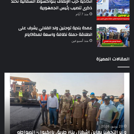
اتحادية حزب الإنصاف بنواكشوط الشمالية تخلد
ذكرى تنصيب رئيس الجمهورية
منذ 7 أيام
عمدة بلدية توجنين ولد الفلالي يشرف على
انطلاقة حملة نظافة واسعة لمدة3ايام
منذ أسبوعين
المقالات المميزة
وزير
تقر
التجهيز
دو
يعاين
يؤك
اشغال
ضع
بناء
الر
طريق
عن
باركيول-
موا
الصواطه
مور
ت
وي
20 يونيو، 2026
وزير التجهيز يعاين اشغال بناء طريق باركيول- الصواطه
ت
تو