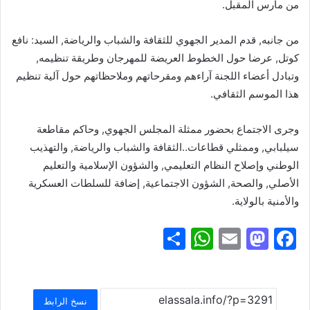
من مارس المقبل.
من جانبه, قدم المدير الجهوي للثقافة والشباب والرياضة, السيد: نافع
كوتل, عرضا حول الخطوط العريضة للمهرجان وطريقة تنظيمه,
وتبادل أعضاء اللجنة آراءهم ومقرحاتهم وملاحظاتهم حول آلية تنظيم
هذا الموسم الثقافي.
وجرى الاجتماع بحضور ممثلة المجلس الجهوي, وحاكم مقاطعة
سيلبابي, وممثلي قطاعات..الثقافة والشباب والرياضة, والتهذيب
الوطني وإصلاح النظام التعليمي, والشؤون الإسلامية والتعليم
الأصلي, والصحة, الشؤون الاجتماعية, إضافة للسلطات العسكرية
والأمنية بالولاية.
S
W
E
M
F
h
h
m
a
a
ar
at
ai
st
c
e
s
l
o
e
نسخ الرابط