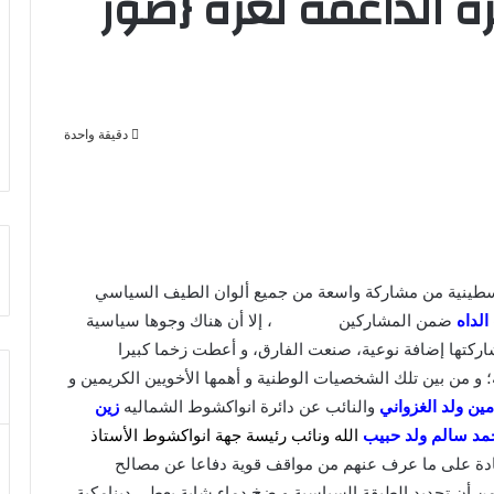
ة الداعمة لغزة {صور
دقيقة واحدة
لسطينية من مشاركة واسعة من جميع ألوان الطيف السياسي
الداه
ضمن المشاركين
، إلا أن هناك وجوها سياسية
ركتها إضافة نوعية، صنعت الفارق، و أعطت زخما كبيرا
 و من بين تلك الشخصيات الوطنية و أهمها الأخويين الكريمين و
ن ولد الغزواني
والنائب عن دائرة انواكشوط الشماليه
زين
مد سالم ولد حبيب
الله ونائب رئيسة جهة انواكشوط الأستاذ
ادة على ما عرف عنهم من مواقف قوية دفاعا عن مصالح
 من أن تجديد الطبقة السياسية و ضخ دماء شابة يعطي دينامكية