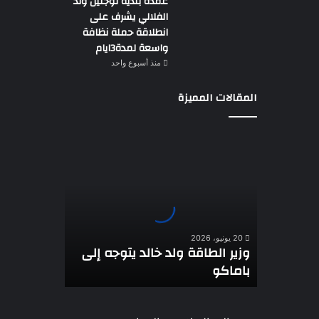
عمدة بلدية توجنين ولد
الفلالي يشرف على
انطلاقة حملة نظافة
واسعة لمدة3ايام
منذ أسبوع واحد
المقالات المميزة
وزير
الطاقة
ولد
خالد
يتوجه
إلى
باماكو
20 يونيو، 2026
وزير الطاقة ولد خالد يتوجه إلى
باماكو