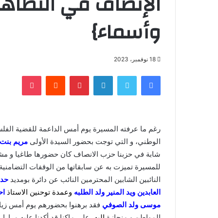
الإنصاف في التظاهر
وأسماء}
18 نوفمبر، 2023
فيسبوك
تويتر
لينكدإن
بينتيريست
‏Reddit
بوكيت
رغم ما عرفته المسيرة يوم أمس الداعمة للقضية الف
الوطني، و التي توجت بحضور السيدة الأولى
مريم بنت 
شابة في حزبنا حزب الانصاف كان حضورها طاغيا و مشا
للمسيرة تميزت به عن سابقاتها من الوقفات التضامنية؛
النائبين الشابين المحترمين النائب عن دائرة بومديد
حدمي
العابدين ويد المنير ولد الطلبه
وعمدة توحنين الاستاذ
اح
موسى ولد الصوفي
فقد برهنوا بحضورهم يوم أمس زي
المواطن و منحازة
إليه،
على ماكنا قد أكدنا عليه مرارا