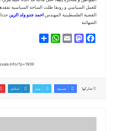
للعمل السياسي و رونقا ظلت الساحة السياسية تفقدهم
القضية الفلسطينية المهندس
احمد جدو ولد الزين
حدثا 
الصهائنة
S
W
E
M
F
h
h
m
a
a
ar
at
ai
st
c
e
s
l
o
e
A
d
b
p
o
o
شاركها
فيسبوك
تويتر
لينكدإن
p
n
o
k