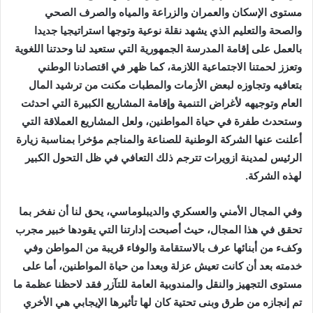
مستوى الإسكان والعمران والزراعة والمياه والصرف الصحي
والصحة والتعليم الذي يشهد نقلة نوعية وتوجها استراتيجيا جديدا
بالعمل على إقامة المدرسة الجمهورية التي ستعيد لنا وحدتنا اللغوية
وتعزز لحمتنا الاجتماعية اللازمة، كما ظهر في اقتصادنا الوطني
بتعافيه وتجاوزه لبعض الأزمات والمطبات مكنت من ترشيد المال
العام وتوجيهه لأغراض التنمية وإقامة المشاريع الكبيرة التي احدثت
وستحدث طفرة في حياة المواطنين، ولعل المشاريع العملاقة التي
أعلنت عنها الشركة الوطنية للصناعة والمناجم مؤخرا بمناسبة زيارة
الرئيس لمدينة ازويرات تترجم ذلك التعافي في ظل التحول الكبير
لهذه الشركة.
وفي المجال الأمني والعسكري والديبلوماسي، يحق لنا أن نفخر بما
تحقق في هذا المجال، حيث أصبحت إدارتنا التي يقودها خبير مجرب
وكفء من أبنائها عرف بالاستقامة والوفاء قريبة من المواطن وفي
خدمته بعد أن كانت تعيش عزلة وبعدا من حياة المواطنين، أما على
مستوى التجهيز والنقل والمندوبية العامة للتآزر فقد لاحظنا عظمة ما
تم إنجازه من طرق وبنى تحتية كان لها تأثيرها الإيجابي هي الأخري