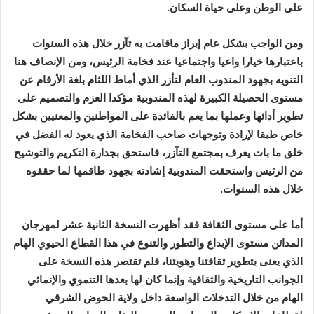
على الوطن وعلى حياة السكان.
ومن الواجب بشكل عام إبراز ماقامت به تآزر خلال هذه السنوات
باعتبارها خيارا واعيا واجتماعيا عند فخامة الرئيس، ومن الإنصاف هنا
التنويه بجهود المندوب العام لتأزر الذي أماط اللثام بلغة الأرقام عن
مستوى الحصيلة الكبيرة لهذه المندوبية مؤكدا العزم والتصميم على
تطوير أدائها وعملها بما يعم بالفائدة على المواطنين والمعنيين بشكل
خاص طبقا لإرادة وتوجهات صاحب الفخامة الذي يعود له الفضل في
خلق ما بات يعرف بمجتمع التآزر، فاستحق بجدارة التكريم والتوشيح
من الرئيس واستحقت المندوبية إشادته بجهود طاقمها لما حققوه
خلال هذه السنوات.
أما على مستوى الثقافة فقد أظهرت النسخة الثانية عشر لمهرجان
المدائن مستوى الإبداع والتطور والتنوع في هذا القطاع الحيوي الهام
الذي يعنى بتطوير ثقافتنا وهويتنا، فلم تقتصر هذه النسخة على
الجوانب التاريخية والثقافية وإنما كان لها بعدها التنموي والإنمائي
الهام من خلال التدخلات الواسعة داخل ولاية الحوض الشرقي