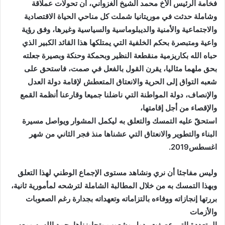
فخامة الرئيس الأخ محمد الشيخ الغزواني، أن تحولات عملاقة
وشاملة حدثت في موريتانيا شملت كل مناحي الحياة الاقتصادية
والاجتماعية والأمنية والديبلوماسية والسياسية وغيرها، وفق رؤية
واعية ومتبصرة بحكم الخلفية التي يمتلكها هذا القائد الكبير الذي
حباه الله بكاريزمية منقطعة النظير وبحمكة وحنكة وبصيرة جعلته
بحق ملهما مثاليا، يقرن القول بالفعل في صمت، فاستحق على
شعبه التواق إلى الحرية والانعتاق المتعطش لإقامة دولة العدل
والإنصاف، دولة المواطنة التي ناضلنا جميعا وقارعنا أنظمة القمع
والإقصاء من أجل إقامتها،
استحقّ عليه التمسك والتعلق به ليكمل المشوار ويواصل مسيرة
البناء والتطوير والانعتاق التي عشناها منذ فجر الثاني من شهر
اغسطس2019.
وليس مفاجئا أن نري ونشاهد مستوى الإجماع الوطني لهذا التعلق
وبهذا التمسك به من خلال المطالبة الشاملة لترشحه لمأمورية ثانية،
بررتها إنجازاته ووفاءه بالتزاماته وتعهداته بجدارة رغم الصعوبات
والأزمات
المتعددة التي عصفت بدول وشعوب وتجاوزناها بحمد الله به ومعه،