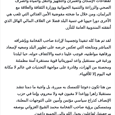
لقطاعات الإسكان والعمران والتجهيز والنقل والمياه والصرف
الصحي والزراعة والتنمية الحيوانية ووزارة الثقافة والعلاقة مع
البرلمان، ومن خلال ما ضخته مفوضية الأمن الغذائي التي تلعب هي
الأخرى دورا حيويا في تنمية البلد فضلا عن الغلاف المالي الهائل الذي
أنفقته المندوبية العامة للتأزر.
لقد تم هذا كله تنفيذا وتجسيدا لإرادة صاحب الفخامة وبإشرافه
المباشر ومتابعته التي تعكس حرصه على تطوير البلد وسعيه لإسعاد
ورفاهية مواطنيه، فوجب علينا دعمه والالتفاف حوله، حبا لبلدنا
ورغبة في مستقبل واعد لموريتانيا قوية مستقرة آمنة مطمئنة
ومحصنة من الهزات، وقادرة على مواجهة التحديات في عالم لا مكانة
فيه اليوم إلا للأقوياء.
من هنا تكون دعوتنا للتمسك به مبررة، بل واجبة ما دمنا ننشد
مستقبلا زاهرا وواعدا لا مغبون فيه ولا محروم، وإننا في حزب
الإنصاف كذراع سياسي مؤتمن وأمين على التوجهات المعلنة،
ومتمسكين برؤية صاحب الفخامة محمد الشيخ الغزواني بوصفه
مرجعيتنا، لفاعلون بحول الله وإلى الجميع داعون.