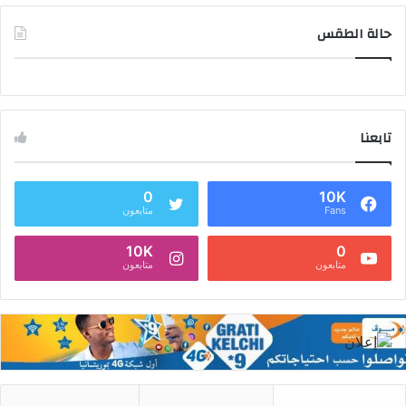
حالة الطقس
تابعنا
0
10K
Fans
متابعون
10K
0
متابعون
متابعون