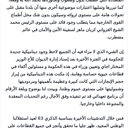
كما تبررها وتمليها اعتبارات موضوعية أخرى منها أن بلدنا مقبل على
تحولات هامة على مستوى ثرواته وسيكون بدون شك محل أطماع
القوى الخارجية مما يتطلب وجود قائد على مستوى الرئيس محمد
الشيخ الغزواني كربان ماهر لسفينة الأمن والأمان في عالم
مضطرب.
إن الشيء الذي لا مراء فيه أن الجميع لاحظ وجود ديناميكية جديدة
للحكومة في الفترة الأخيرة بعد إسناد إدارة الديوان للأخ الوزير
المختار اجاي وتعيين وزراء في هذه الحكومة و مسئولين أكفاء في
قطاعات حيوية حساسة وهامة، إذ مكنت هذه الديناميكية من إبراز
حجم الإنجازات التي كانت كبيرة وعظيمة بأهميتها ومردوديتها
وشموليتها على مستوى عموم وطننا، وبينت لنا بوضوح وبلغة الأرقام
أن برنامج تعهداتي قد تم تنفيذه وفق الآجال رغم التحديات المعقدة
والمتنوعة داخليا وخارجيا.
فمن خلال التدشينات الأخيرة بمناسبة الذكري 63 لعيد استقلالنا
الوطني المجيد، ظهر جليا ما تحقق وأنجز في جميع القطاعات على