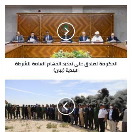
p
n
o
k
الحكومة تصادق على تحديد المهام العامة للشرطة
البلدية (بيان)