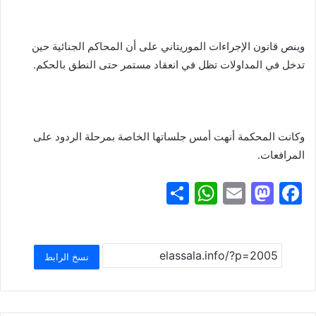
وينص قانون الإجراءات الموريتاني على أن المحاكم الجنائية حين
تدخل في المداولات تظل في انعقاد مستمر حتى النطق بالحكم.
وكانت المحكمة أنهت أمس جلساتها الخاصة بمرحلة الردود على
المرافعات.
S
W
E
M
F
h
h
m
a
a
ar
at
ai
st
c
e
s
l
o
e
نسخ الرابط
A
d
b
p
o
o