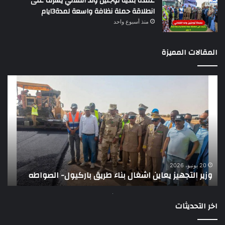
عمدة بلدية توجنين ولد الفلالي يشرف على
انطلاقة حملة نظافة واسعة لمدة3ايام
منذ أسبوع واحد
المقالات المميزة
وزير
تقر
التجهيز
دو
يعاين
يؤك
اشغال
ضع
بناء
الر
طريق
عن
باركيول-
موا
الصواطه
مور
ت
وي
20 يونيو، 2026
وزير التجهيز يعاين اشغال بناء طريق باركيول- الصواطه
ت
تو
اخر التحديثات