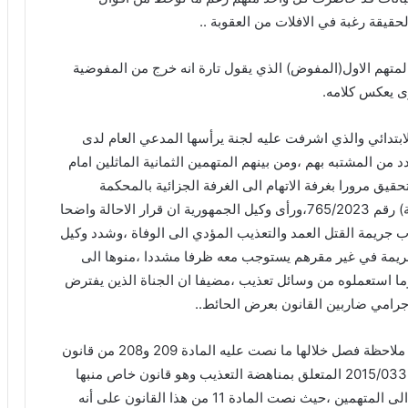
حقيقة رغبة في الافلات من العقوبة ..
متهم الاول(المفوض) الذي يقول تارة انه خرج من المفوضية
ى يعكس كلامه.
ابتدائي والذي اشرفت عليه لجنة يرأسها المدعي العام لدى
 المشتبه بهم ،ومن بينهم المتهمين الثمانية الماثلين امام
ق مرورا بغرفة الاتهام الى الغرفة الجزائية بالمحكمة
العليا.والذي انتهى بقرار المحكمة العليا (الغرفة الجزائية) رقم 765/2023،ورأى وكيل الجمهورية ان قرار الاحالة واضحا
اب جريمة القتل العمد والتعذيب المؤدي الى الوفاة ،وشدد وكيل
جريمة في غير مقرهم يستوجب معه ظرفا مشددا ،منوها الى
 وما استعملوه من وسائل تعذيب ،مضيفا ان الجناة الذين يفترض
جرامي ضاربين القانون بعرض الحائط..
وقبل ختام مرافعته وتقديم طلباته قدم وكيل الجمهورية ملاحظة فصل خلالها ما نصت عليه المادة 209 و208 من قانون
العقوبات حول تكيف جريمة القتل العمد ومواد القانون 2015/033 المتعلق بمناهضة التعذيب وهو قانون خاص منبها
المحكمة الى ان الخاص يقيد العام ،والافعال المنسوبة الى المتهمين ،حيث نصت المادة 11 من هذا القانون على أنه