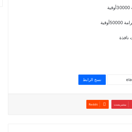
أوقية
 نافذة
نسخ الرابط
بينتيريست