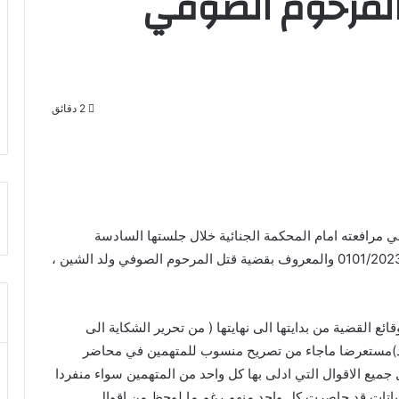
المرحوم الصوفي
2 دقائق
ي مرافعته امام المحكمة الجنائية خلال جلستها السادسة
المنعقدة بقصر العدل بنواكشوط المالية حول الملف 0101/2023 والمعروف بقضية قتل المرحوم الصوفي ولد الشين ،
ع القضية من بدايتها الى نهايتها ( من تحرير الشكاية الى
)مستعرضا ماجاء من تصريح منسوب للمتهمين في محاضر
 جميع الاقوال التي ادلى بها كل واحد من المتهمين سواء منفردا
لاثباتات قد حاصرت كل واحد منهم رغم ما لوحظ من اقوال