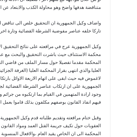
متناقضة هدفها واضح وهو محاولة الكذب والابتعاد عن ال
واضاف وكيل الجمهورية ان التحقيق خلص الى تناقض ال
تاركا خلفه عناصر مفوضية الشرطة القضائية وتارة اخر
وكيل الجمهورية عرج في مرافعته على نتائج التحقيق ال
محكمة الاستئناف حيث باشرت التحقيق والبحث مع عدد من
المحكمة مقدما تفصيلا حول مسار الملف من قاضي التحقي
لاغموض فيه حيث ابقى على اتهام الاربعة الاوائل بارتك
الجمهورية على ان ارتكاب عناصر الشرطة القضائية ل
وجود ارادة المتهمين في القيام بما ارتكبوه من جرائم
فيهم انفاذ القانون بوصفهم مكلفون بذلك قاموا بعمل ا