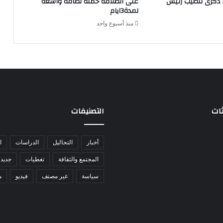
د ذكرى تنصيب رئيس
على انطلاقة حملة نظافة واسعة
لمدة3ايام
منذ أسبوع واحد
ثات
التصنيفات
أخبار
التحاليل
الدراسات
ا
المجتمع والثقافة
تغطيات
جديد 
سياسة
غير مصنف
فيديو
م