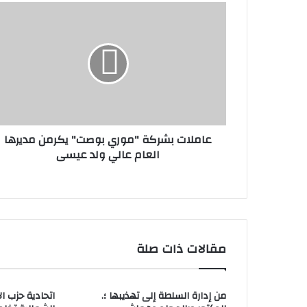
عاملات بشركة "موري بوصت" يكرمن مديرها
العام عالي ولد عيسى
مقالات ذات صلة
من إدارة السلطة إلى تهذيبها ؛.
اتحادية حزب ا