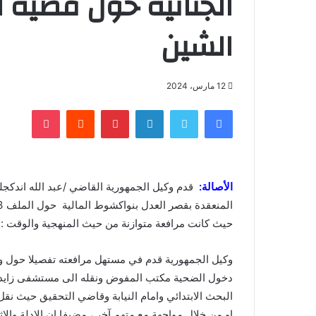
الجنائية حول قضية 
الشين
12 مارس، 2024
فيسبوك
تويتر
لينكدإن
بينتيريست
‏Reddit
بوكيت
الأصالة:
قدم وكيل الجمهورية القاضي /عبد الله اندكجل
حيث كانت مرافعة متوازنة من حيث المنهجية والوقت :
وكيل الجمهورية قدم في مستهل مرافعته تفصيلا حول وقائ
دخول الضحية مكتب المفوض ونقله الى مستشفى زايد
البحث الابتدائي وامام النيابة وقاضي التحقيق حيث نقل
او من خلال مواجهة مع متهم آخر ، مضيفا ان الادلة وا