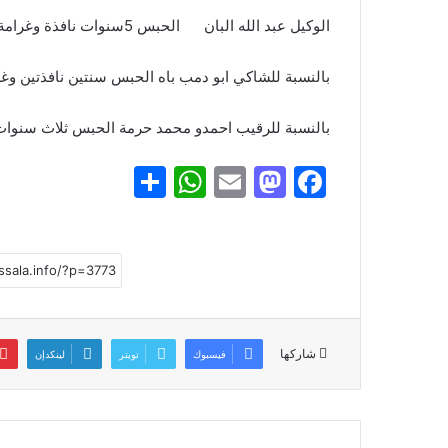
الوكيل عبد الله البان الحبس 5سنوات نافذة وغرامة 30000أوقية
بالنسبة للشاكي ابو دمب باه الحبس سنتين نافذتين وغرامة 50000
بالنسبة للرقيب احمدو محمد حرمة الحبس ثلاث سنوات
S
W
E
M
F
h
h
m
a
a
ar
at
ai
st
c
e
s
l
o
e
A
d
b
p
o
o
شاركها
فيسبوك
تويتر
لينكدإن
p
n
o
k