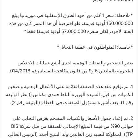
*ملاحظة: سعر 1 كلم من أجود الطرق الإسفلتية في موريتانيا يبلغ
150.000.000 أوقية قديمة، فلو افترضنا أن هذا الممر كان من هذه
الفئة الأجود، لكان سعره 57.000.000 أوقية قديمة) فقط*
*خامسا: المتواطئون في عملية التحايل*
يعتبر التضخيم والنفقات الوهمية احدى أبشع عمليات الاختلاس
المُجرمة بالمادتين 6 و9 من قانون مكافحة الفساد رقم 014/2016.
1. تم توقيع عقد هذه الصفقة القائمة على الأشغال الوهمية وتضخيم
الكميات من قبل: السيدة الوزيرة الناها حمدي مكناس ((انظر الوثيقة
رقم 1)، بعد تأشيرة مسؤول الصفقات في القطاع (الوثيقة رقم 2).
2. تم إعداد جدول الأسعار والكميات المضخم بغرض التحايل على
حوالي 90% من قيمة المبلغ الإجمالي للصفقة من قبل شركة BIS
TP)) المملوكة للسيد زين العابدين ولد الشيخ أحمد (الرئيس الحالي