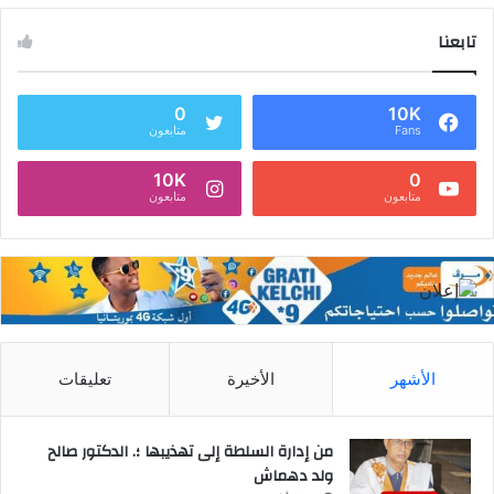
تابعنا
0
10K
Fans
متابعون
10K
0
متابعون
متابعون
الأشهر
الأخيرة
تعليقات
من إدارة السلطة إلى تهذيبها ؛. الدكتور صالح
ولد دهماش