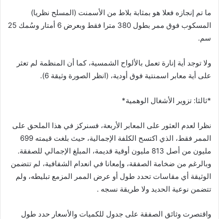
ما تم إنجازه فعلا هو بمثابة بلاط من الأسمنت (المسلح نظريا)
المسكوب فوق ممر بطول 380 مترا فقط وبعرض 6 أمتار وسُمك 25
سم.
ولا توجد أية إنارة تعمل بالألواح الشمسية، كما أن المنظمة لم تعثر
على أية معابر اسمنتية فوق أودية، (انظر الصورة وثيقة 6).
*ثالثا: تزوير الأشغال الوهمية*
نظرا لعدم العثور على المعابر الأربعة، فسنركز في هذا الملحق على
الممر فقط، الذي اكتسح الكلفة الإجمالية، حيث بلغت قيمته 699
مليون من أصل 813 مليون أوقية قديمة، المبلغ الإجمالي للصفقة.
وبالرغم من ضخامة الصفقة، وإمعانا في انعدام الشفافية، لم تتضمن
الوثيقة أي مقاسات تحدد طول أو عرض الممر المزمع تبليطه، ولم
تتضمن نوعية الحديد ولا طريقة نسجه .
واقتصرت وثائق الصفقة على جدول للكميات والأسعار حدد طول