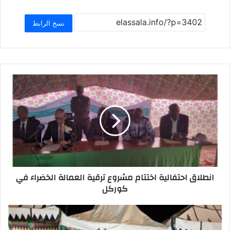
ar
at
ai
st
c
e
s
l
o
e
نسخ الرابط
A
d
b
p
o
o
p
n
o
k
انطلاق احتفالية اختتام مشروع ترقية العمالة الخضراء في
كوركل