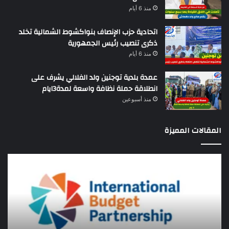
منذ 6 أيام
اتحادية حزب الإنصاف بنواكشوط الشمالية تخلد
ذكرى تنصيب رئيس الجمهورية
منذ 6 أيام
عمدة بلدية توجنين ولد الفلالي يشرف على
انطلاقة حملة نظافة واسعة لمدة3ايام
منذ أسبوعين
المقالات المميزة
تقرير
كيه
دولي
الو
يؤكد
ال
ضعف
يجت
الرقابة
ببع
عن
ال
موازنة
الأ