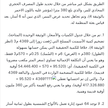
الطريق بشكل غير مباشر من خلال تحديد طول المصرف الحجري
المحاذي للمر، والذي بلغ 380 مترا (مؤشر عليه باللون الاحمر
بالوثيقة 4)، وتم تجاهل تحديد عرض الممر، الذي تبين أنه 6 أمتار، بعد
قياس بعثة المنظمة له.
1. تم من خلال جدول الكميات والأسعار، الوثيقة الوحيدة (المتاحة)،
تضخيم كمية الأسمنت المسلح التي رُفعت زورا إلى 4369 م3 (انظر
الوثيقة 4)، خلافا للكمية الحقيقية التي يمكن حسابها بسهولة
(الطول): 380م × (العرض): 6م × (السُمك): 0.25م = 570م3 فقط،
وهو ما يعني أن التكلفة الإجمالية تساوي (سعر المتر مكعب مضروبا
في الكمية الحقيقية)، أي: (95.520 × 570 = 54.446.400 أوقية
قديمة)، خلافا للكمية المضخمة الواردة في الجدول والبالغة 4369
م3، والتي إن تم احتسابها تعطي
4369 × 95.520 =
417.326.880 أوقية)، وهو ما يعني رفع القيمة بأكثر من 360 مليون
أوقية قديمة وهمية.
2. لا توجد 64 عمود إنارة تعمل بالألواح الشمسية بطول ثمانية أمتار