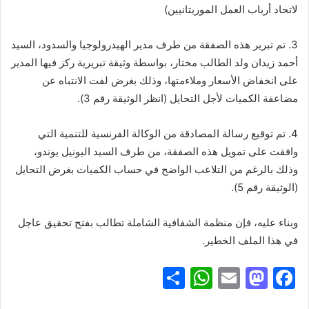
لاتحاد أرباب العمل الموريتانيين)
3. تم تبرير هذه الصفقة من طرف مدير الهيدرولوجيا والسدود، السيد
أحمد زيدان ولد الطالب مختار، بواسطة وثيقة تبريرية ركز فيها المدير
على انخفاض الأسعار وملاءمتها، وذلك بغرض لفت الانتباه عن
مضاعفة الكميات لأجل التحايل (انظر الوثيقة رقم 3).
4. تم توقيع رسالة المصادقة من الوكالة الفرنسية للتنمية التي
وافقت على تمويل هذه الصفقة، من طرف السيد اليونيل يوندو،
وذلك بالرغم من التلاعب الواضح في حساب الكميات بغرض التحايل
(الوثيقة رقم 5).
وبناء عليه، فإن منظمة الشفافية الشاملة تطالب بفتح تحقيق عاجل
في هذا الملف الخطير.
S
W
E
M
F
h
h
m
a
a