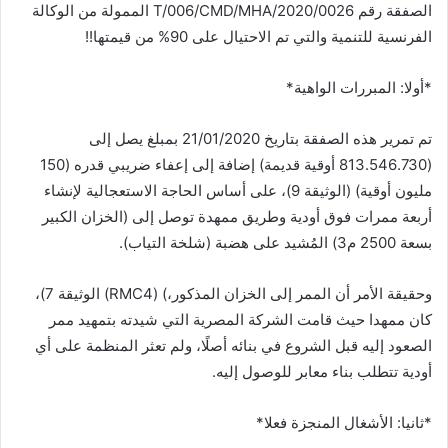
الصفقة رقم 0026/T/006/CMD/MHA/2020 الممولة من الوكالة
الفرنسية للتنمية والتي تم الاحتيال على 90%؜ من قيمتها!!
*أولا: المبررات الواهية*
تم تمرير هذه الصفقة بتاريخ 21/01/2020 بمبلغ يصل إلى
(813.546.730 أوقية قديمة) إضافة إلى إعفاء ضريبي قدره (150
مليون أوقية) (الوثيقة 9)، على أساس الحاجة الاستعجالية لإنشاء
أربعة ممرات فوق أودية وطريق ممهدة توصل إلى (الخزان الكبير
بسعة 2500 م3) المُشيد على هضبة (شلخة التياب).
وحقيقة الأمر أن الممر إلى الخزان المذكور،) (RMC4) الوثيقة 7)،
كان ممهدا حيث قامت الشركة المصرية التي شيدته بتمهيد ممر
الصعود إليه قبل الشروع في بنائه أصلًا، ولم تعثر المنظمة على أي
أودية تتطلب بناء معابر للوصول إليه.
*ثانيا: الأشغال المنجزة فعلا*