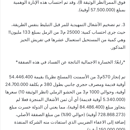
فوق الممر(انظر الوثيقة 8)، وقد تم احتساب هذه الإنارة الوهمية
بمبلغ (57.500.000 أوقية).
3. تم تضخيم الأشغال التمهيدية للمر قبل التبليط بنفس الطريقة،
حيث جرى احتساب كمية: 25000 م3 من الرمل بمبلغ 133 مليون!!
وهي كمية من المستحيل استعمال عشرها في تفريش الحيز
المذكور.
*رابعًا: الخسارة الاجمالية الناتجة عن الفساد في هذه الصفقة*
تم إنجاز 570م3 من الأسمنت (المسلح نظريا) بقيمة 54.446.400
أوقية قديمة ومصرف حجري جانبي بطول 380 م بكلفة 24.700.000
أوقية، وحوالي 1000 م3 من الحشو الرملي (انظر الوثيقة 10) سعرها
(5.340.000 أوقية قديمة) أي أن ثمن الأشغال المنجزة فعلا لم
يتجاوز مبلغ (84.486.400 أوقية)، مما يعني أن الدولة خسرت مبلغ
(728.868.273 أوقية) (حوالي 90%) من مبلغ الصفقة الأصلي،
إضافة إلى الاعفاء الضريبي الذي استفادت منه الشركة المنفذة
(150.000.000 أوقية).