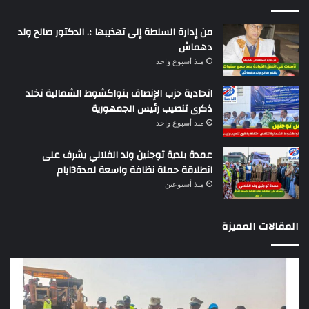
من إدارة السلطة إلى تهذيبها ؛. الدكتور صالح ولد
دهماش
منذ أسبوع واحد
اتحادية حزب الإنصاف بنواكشوط الشمالية تخلد
ذكرى تنصيب رئيس الجمهورية
منذ أسبوع واحد
عمدة بلدية توجنين ولد الفلالي يشرف على
انطلاقة حملة نظافة واسعة لمدة3ايام
منذ أسبوعين
المقالات المميزة
وزير
تقر
التجهيز
دو
يعاين
يؤك
اشغال
ضع