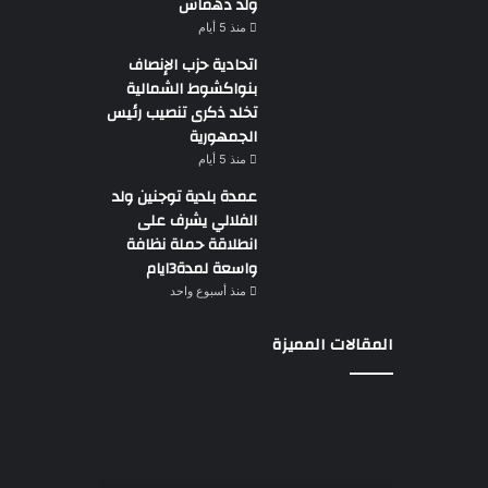
ولد دهماش
منذ 5 أيام
اتحادية حزب الإنصاف
بنواكشوط الشمالية
تخلد ذكرى تنصيب رئيس
الجمهورية
منذ 5 أيام
عمدة بلدية توجنين ولد
الفلالي يشرف على
انطلاقة حملة نظافة
واسعة لمدة3ايام
منذ أسبوع واحد
المقالات المميزة
وزير
تقرير
التجهيز
دولي
يعاين
يؤكد
اشغال
ضعف