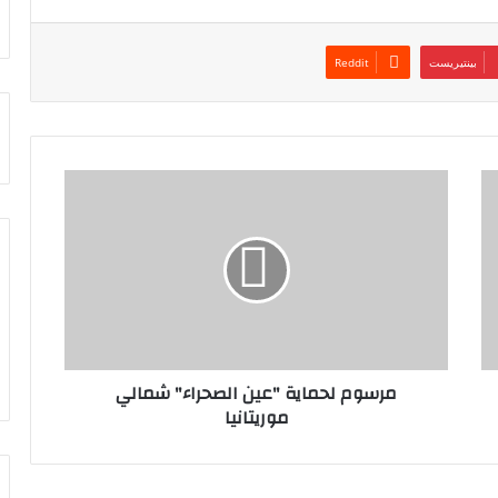
بينتيريست
مرسوم لحماية "عين الصحراء" شمالي
موريتانيا