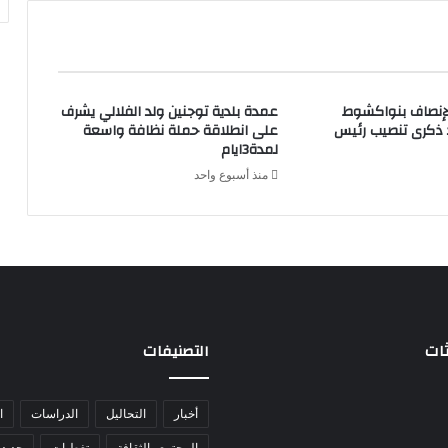
لإنصاف بنواكشوط
عمدة بلدية توجنين ولد الفلالي يشرف
د ذكرى تنصيب رئيس
على انطلاقة حملة نظافة واسعة
لمدة3ايام
منذ أسبوع واحد
ثات
التصنيفات
أخبار
التحاليل
الدراسات
ا
المجتمع والثقافة
تغطيات
جديد 