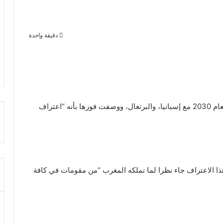
دقيقة واحدة
هنأت موريتانيا المملكة المغربية بفوزها بتنظيم كأس العام 2030 مع إسبانيا، والبرتغال، ووصفت فوزها بأنه “اعتراف
هذا الاعتراف جاء نظرا لما تملكه المغرب “من مقومات في كافة