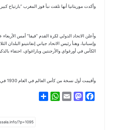
وأكدت موريتانيا أنها تلقت نبأ فوز المغرب “بارتياح كبير
وإسبانيا، وهنأ رئيس الاتحاد جياني إنفانتينو البلدان الثلا
الكأس في أورغواي والأرجنتين وباراغواي، احتفاء بالذكر
وأقيمت أول نسخة من كأس العالم في العام 1930 في أورغواي، وفاز بها البلد المضيف.
S
W
E
M
F
h
h
m
a
a
ar
at
ai
st
c
e
s
l
o
e