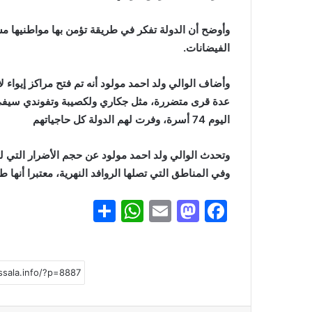
وأوضح أن الدولة تفكر في طريقة تؤمن بها مواطنيها مست
الفيضانات.
عدة قرى متضررة، مثل جكاري ولكصيبة وتفوندي سيفى، 
اليوم 74 أسرة، وفرت لهم الدولة كل حاجياتهم
وتحدث الوالي ولد احمد مولود عن حجم الأضرار التي ل
وفي المناطق التي تصلها الروافد النهرية، معتبرا أنها 
S
W
E
M
F
h
h
m
a
a
ar
at
ai
st
c
e
s
l
o
e
A
d
b