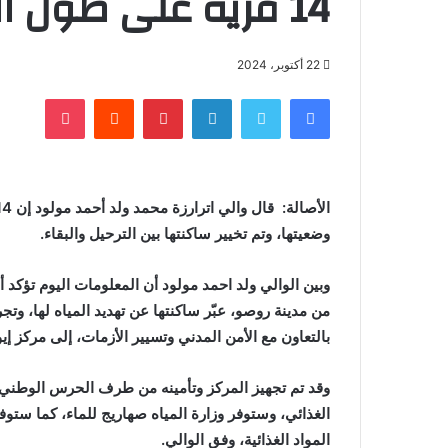
14 قرية على طول النهر
22 أكتوبر، 2024
فيسبوك
تويتر
لينكدإن
بينتيريست
‏Reddit
بوكيت
وضعيتها، وتم تخيير ساكنتها بين الترحيل والبقاء.
من مدينة روصو، عبّر ساكنتها عن تهديد المياه لها، وتج
بالتعاون مع الأمن المدني وتسيير الأزمات، إلى مركز إيو
وقد تم تجهيز المركز وتأمينه من طرف الحرس الوطني،
الغذائي، وستوفر وزارة المياه صهاريج للماء، كما ستوف
المواد الغذائية، وفق الوالي.