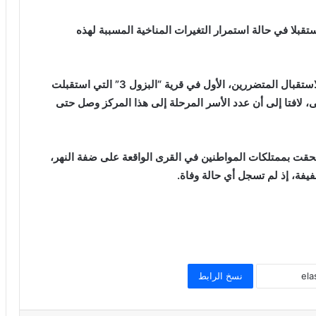
قبلا في حالة استمرار التغيرات المناخية المسببة لهذه
وأضاف الوالي ولد احمد مولود أنه تم فتح مراكز إيواء لاستقبال المتضررين، الأول في قرية “البزول 3” التي استقبلت
لافتا إلى أن عدد الأسر المرحلة إلى هذا المركز وصل حتى
حقت بممتلكات المواطنين في القرى الواقعة على ضفة النهر،
طفيفة، إذ لم تسجل أي حالة وفاة.
نسخ الرابط