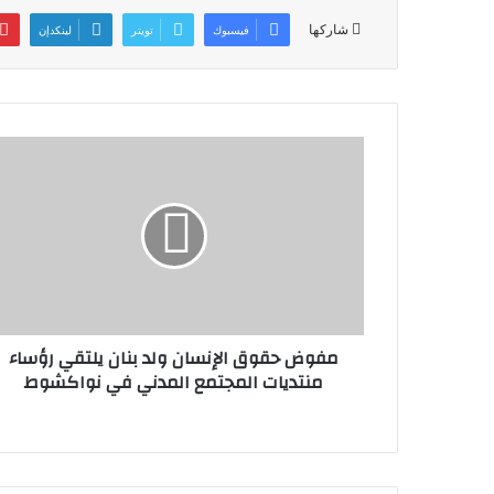
p
o
o
شاركها
فيسبوك
تويتر
لينكدإن
p
n
o
k
مفوض حقوق الإنسان ولد بنان يلتقي رؤساء
منتديات المجتمع المدني في نواكشوط