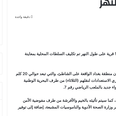
دقيقة واحدة
الأصالة: قال والي اترارزة محمد ولد أحمد مولود إن 14 قرية على طول النهر تم تكليف السلطات المحلية بمعاينة
وبين الوالي ولد احمد مولود أن المعلومات اليوم تؤكد أن منطقة بغداد الواقعة على الشاطئ، والتي تبعد حوالي 20 كلم
ري الاستعدادات لنقلهم (الثلاثاء) من طرف البحرية الوطنية
اء جديد بالملعب الرياضي رقم 7.
 كما سيتم تأثيثه بالخيم والأفرشة من طرف مفوضية الأمن
ر وزارة الصحة الأدوية والناموسيات المشبعة، إضافة إلى توفير