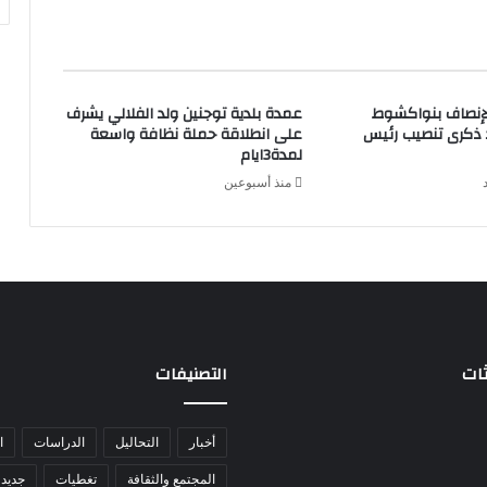
لإنصاف بنواكشوط
عمدة بلدية توجنين ولد الفلالي يشرف
د ذكرى تنصيب رئيس
على انطلاقة حملة نظافة واسعة
لمدة3ايام
منذ أسبوعين
ثات
التصنيفات
أخبار
التحاليل
الدراسات
ا
المجتمع والثقافة
تغطيات
جديد 