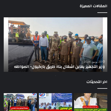
المقالات المميزة
وزير
تقر
التجهيز
دو
يعاين
يؤك
اشغال
ضع
بناء
الر
طريق
عن
باركيول-
موا
الصواطه
مور
ت
وي
20 يونيو، 2026
وزير التجهيز يعاين اشغال بناء طريق باركيول- الصواطه
ت
تو
اخر التحديثات