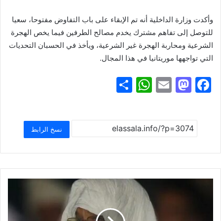
وأكدت وزارة الداخلية أنه تم الإبقاء على باب التفاوض مفتوحا، سعيا
للتوصل إلى تفاهم مشترك يخدم مصالح الطرفين فيما يخص الهجرة
الشرعية ومحاربة الهجرة غير الشرعية، ويأخذ في الحسبان التحديات
التي تواجهها موريتانيا في هذا المجال.
S
W
E
M
F
h
h
m
a
a
ar
at
ai
st
c
e
s
l
o
e
نسخ الرابط
A
d
b
p
o
o
p
n
o
k