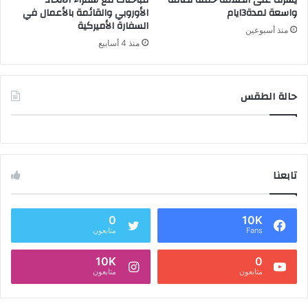
يشرف على انطلاقة حملة نظافة
مباحثات مع سفراء الاتحاد
واسعة لمدة3ايام
الأوروبي والقائمة بالأعمال في
السفارة الأميركية
منذ أسبوعين
منذ 4 أسابيع
حالة الطقس
تابعنا
0
10K
Fans
متابعون
10K
0
متابعون
متابعون