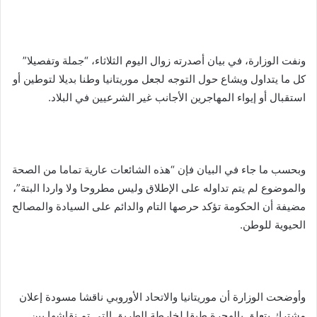
ونفت الوزارة، في بيان أصدرته زوال اليوم الثلاثاء، “جملة وتفصيلا”
كل ما يتداول ويشاع حول التوجه لجعل موريتانيا وطنا بديلا لتوطين أو
استقبال أو إيواء المهاجرين الأجانب غير الشرعيين في البلاد.
وبحسب ما جاء في البيان فإن “هذه الشائعات عارية تماما من الصحة
والموضوع لم يتم تداوله على الإطلاق وليس مطروحا ولا واردا البتة”،
مضيفة أن الحكومة تؤكد حرصها التام والدائم على السيادة والمصالح
الحيوية للوطن.
وأوضحت الوزارة أن موريتانيا والاتحاد الأوروبي ناقشا مسودة إعلان
مشترك يتعلق بالهجرة طبقا لخارطة الطريق التي تم نقاشها بين