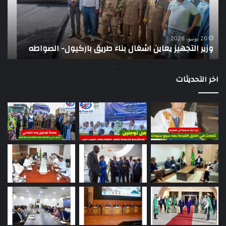
طريق
عن
باركيول-
موا
الصواطه
مور
ت
وي
20 يونيو، 2026
وزير التجهيز يعاين اشغال بناء طريق باركيول- الصواطه
ت
تو
اخر التحديثات