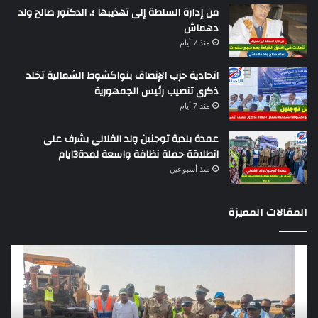
من إدارة السلطة إلى تهذيبها ؛. الدكتور صالح ولد
دهماش
منذ 7 أيام
اتحادية حزب الإنصاف بنواكشوط الشمالية تخلد
ذكرى تنصيب رئيس الجمهورية
منذ 7 أيام
عمدة بلدية توجنين ولد الفلالي يشرف على
انطلاقة حملة نظافة واسعة لمدة3ايام
منذ أسبوعين
المقالات المميزة
وزير
تقر
التجهيز
دو
يعاين
يؤك
اشغال
ضع
بناء
الر