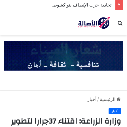
اتحادية حزب الإنصاف بنواكشوط الشمالية تخلد ذكرى تنصيب رئيس الجمهورية
بحث
الق
عن
الرئيسية
/
أخبار
أخبار
وزارة الزراعة: اقتناء 37جرارا لتطوير