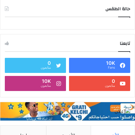
حالة الطقس
تابعنا
0
10K
Fans
متابعون
10K
0
متابعون
متابعون