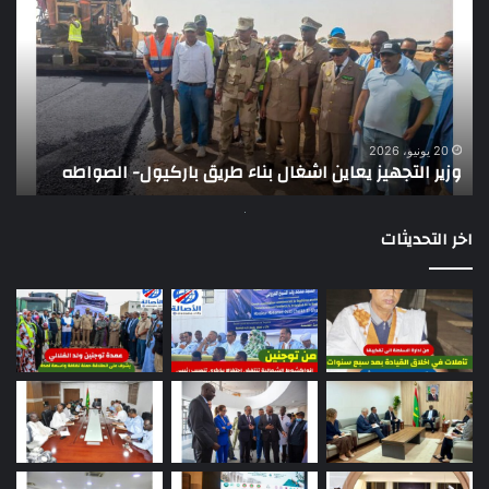
يعاين
يؤك
اشغال
ضع
بناء
الر
طريق
عن
باركيول-
موا
الصواطه
مور
ت
وي
20 يونيو، 2026
وزير التجهيز يعاين اشغال بناء طريق باركيول- الصواطه
ت
تو
اخر التحديثات