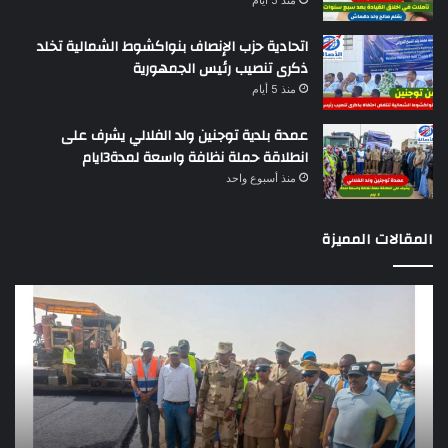
منذ 5 أيام
اتحادية حزب الإنصاف بنواكشوط الشمالية تخلد
ذكرى تنصيب رئيس الجمهورية
منذ 5 أيام
عمدة بلدية توجنين ولد الفلالي يشرف على
انطلاقة حملة نظافة واسعة لمدة3ايام
منذ أسبوع واحد
المقالات المميزة
وزير
تقر
التجهيز
دو
يعاين
يؤك
اشغال
ضع
بناء
الر
طريق
عن
باركيول-
موا
الصواطه
مور