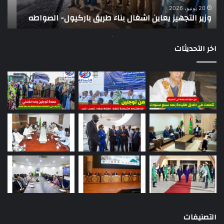
ت
وي
20 يونيو، 2026
وزير التجهيز يعاين اشغال بناء طريق باركيول- الصواطه
ت
تو
اخر التحديثات
التصنيفات