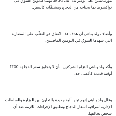
موريتانيتين على توفير 20 ألف دجاجة يوميا لتموين السوق في
نواكشوط بما يحتاجه من الدجاج ومشتقّاته كالبيض.
وأضاف ولد بناهي أن هدف هذا الاتفاق هو التغلّب على المضاربة
التي شهدها السوق في اليومين الماضيين.
وأكد ولد بناهي التزامَ الشركتين بأن لا يتجاوز سعر الدجاجة 1700
أوقية قديمة كأقصى حد.
وقال ولد بناهي إنهم تبنوا آلية جديدة بالتعاون بين الوزارة والسلطات
الإدارية لمراقبة أسعار الدجاج وتطبيق الإجراءات اللازمة ضد أي
شخص يخالفها.