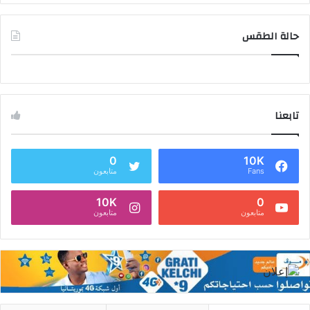
حالة الطقس
تابعنا
0
10K
Fans
متابعون
10K
0
متابعون
متابعون