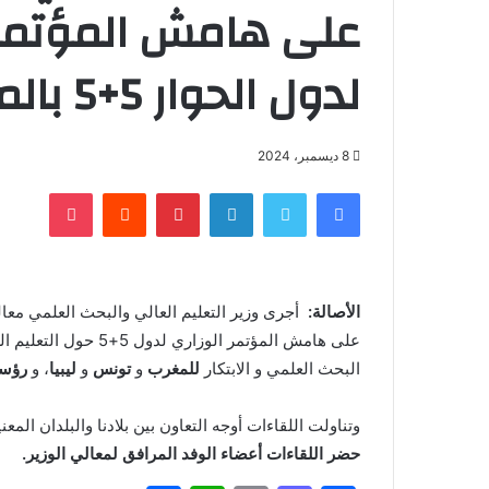
على هامش المؤتمر 
لدول الحوار 5+5 بالمملكة السعودية
8 ديسمبر، 2024
فيسبوك
تويتر
لينكدإن
بينتيريست
‏Reddit
بوكيت
الأصالة:
على هامش المؤتمر الوز
البحث العلمي و الابتكار
للمغرب
و
تونس
و
ليبيا
، و
رؤساء
وتناولت اللقاءات أوجه التعاون بين بلادنا والبلدان الم
حضر اللقاءات أعضاء الوفد المرافق لمعالي الوزير.