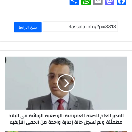
S
W
E
M
F
h
h
m
a
a
ar
at
ai
st
c
e
s
l
o
e
نسخ الرابط
A
d
b
p
o
o
p
n
o
k
المدير العام للصحة العمومية :الوضعية الوبائية في البلاد
مطمئنة ولم نسجل حالة إصابة واحدة من الحمى النزيفيه