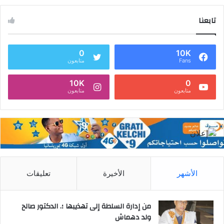
تابعنا
0
10K
Fans
متابعون
10K
0
متابعون
متابعون
الأشهر
الأخيرة
تعليقات
من إدارة السلطة إلى تهذيبها ؛. الدكتور صالح
ولد دهماش