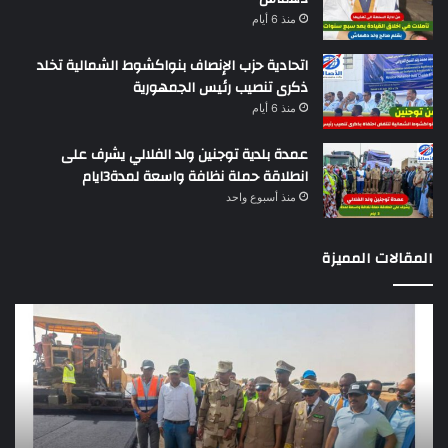
منذ 6 أيام
اتحادية حزب الإنصاف بنواكشوط الشمالية تخلد
ذكرى تنصيب رئيس الجمهورية
منذ 6 أيام
عمدة بلدية توجنين ولد الفلالي يشرف على
انطلاقة حملة نظافة واسعة لمدة3ايام
منذ أسبوع واحد
المقالات المميزة
وزير
تقر
التجهيز
دو
يعاين
يؤك
اشغال
ضع
بناء
الر
طريق
عن
باركيول-
موا