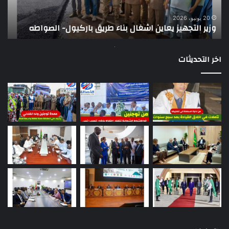
الصواطه
مور
ت
وي
20 يونيو، 2026
وزير التجهيز يعاين اشغال بناء طريق باركيول- الصواطه
ت
تو
اخر التحديثات