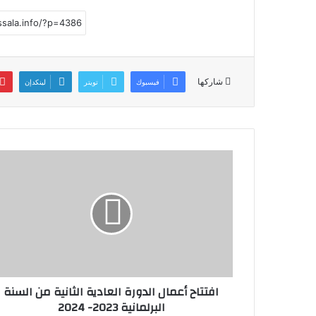
ar
at
ai
st
c
e
s
l
o
e
A
d
b
p
o
o
شاركها
فيسبوك
تويتر
لينكدإن
p
n
o
k
افتتاح أعمال الدورة العادية الثانية من السنة
البرلمانية 2023- 2024