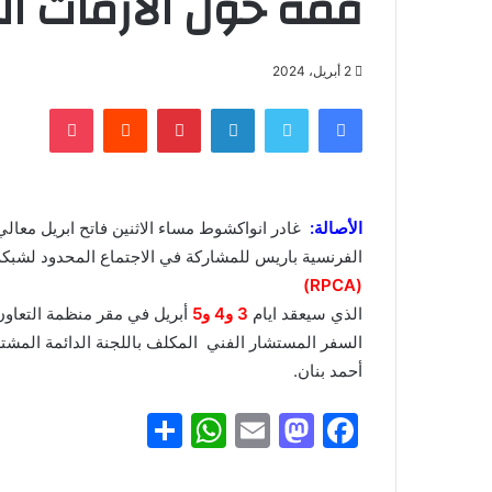
قمة حول الأزمات الغ
2 أبريل، 2024
فيسبوك
تويتر
لينكدإن
بينتيريست
‏Reddit
بوكيت
الأصالة:
غادر انواكشوط مساء الاثنين فاتح ابريل معالي 
الفرنسية باريس للمشاركة في الاجتماع المحدود لشبكة ال
(RPCA)
الذي سيعقد ايام
3 و4 و5
أبريل في مقر منظمة التعاون
السفر المستشار الفني المكلف باللجنة الدائمة المشت
أحمد بنان.
S
W
E
M
F
h
h
m
a
a