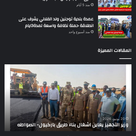
منذ 5 أيام
عمدة بلدية توجنين ولد الفلالي يشرف على
انطلاقة حملة نظافة واسعة لمدة3ايام
منذ أسبوع واحد
المقالات المميزة
وزير
تقر
التجهيز
دو
يعاين
يؤك
اشغال
ضع
بناء
الر
طريق
عن
باركيول-
موا
الصواطه
مور
ت
وي
20 يونيو، 2026
وزير التجهيز يعاين اشغال بناء طريق باركيول- الصواطه
ت
تو