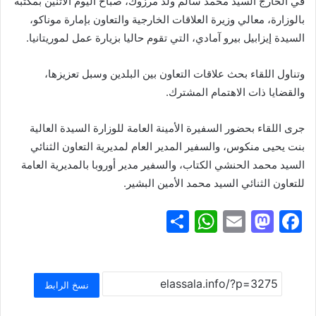
في الخارج السيد محمد سالم ولد مرزوك، صباح اليوم الاثنين بمكتبه
بالوزارة، معالي وزيرة العلاقات الخارجية والتعاون بإمارة موناكو،
السيدة إيزابيل بيرو آمادي، التي تقوم حاليا بزيارة عمل لموريتانيا.
وتناول اللقاء بحث علاقات التعاون بين البلدين وسبل تعزيزها،
والقضايا ذات الاهتمام المشترك.
جرى اللقاء بحضور السفيرة الأمينة العامة للوزارة السيدة العالية
بنت يحيى منكوس، والسفير المدير العام لمديرية التعاون الثنائي
السيد محمد الحنشي الكتاب، والسفير مدير أوروبا بالمديرية العامة
للتعاون الثنائي السيد محمد الأمين البشير.
S
W
E
M
F
h
h
m
a
a
ar
at
ai
st
c
e
s
l
o
e
نسخ الرابط
A
d
b