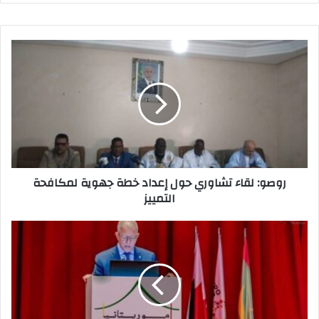
p
o
o
p
n
o
k
روصو: لقاء تشاوري حول إعداد خطة جهوية لمكافحة
التمييز