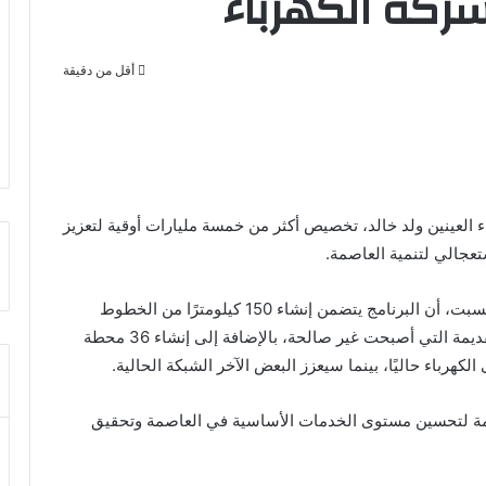
أقل من دقيقة
 العينين ولد خالد، تخصيص أكثر من خمسة مليارات أوقية لتعزيز
عجالي لتنمية العاصمة.
وأوضح الوزير في لقاء مع إذاعة موريتانيا مساء أمس السبت، أن البرنامج يتضمن إنشاء 150 كيلومترًا من الخطوط
الكهربائية الجديدة وتجديد 40 كيلومترًا من الخطوط القديمة التي أصبحت غير صالحة، بالإضافة إلى إنشاء 36 محطة
كهرباء حاليًا، بينما سيعزز البعض الآخر الشبكة الحالية.
حكومة لتحسين مستوى الخدمات الأساسية في العاصمة وتحقيق