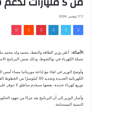
من 5 مليارات لدعم شركة الكهرباء
17 نوفمبر، 2024
فيسبوك
تويتر
لينكدإن
بينتيريست
‏Reddit
بوكيت
الأصالة:
أعلن وزير الطاقة والنفط، محمد ولد محمد ماء
شبكة الكهرباء في نواكشوط، وذلك ضمن البرنامج الاست
توزيع كهرباء جديدة، بعضها سيخدم مناطق لا تتوفر على ال
وأشار الوزير إلى أن البرنامج يعد جزءًا من جهود ال
التنمية المستدامة.