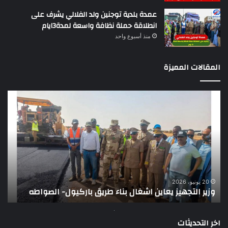
عمدة بلدية توجنين ولد الفلالي يشرف على
انطلاقة حملة نظافة واسعة لمدة3ايام
منذ أسبوع واحد
المقالات المميزة
وزير
تقر
التجهيز
دو
يعاين
يؤك
اشغال
ضع
بناء
الر
طريق
عن
باركيول-
موا
الصواطه
مور
ت
وي
20 يونيو، 2026
وزير التجهيز يعاين اشغال بناء طريق باركيول- الصواطه
ت
تو
اخر التحديثات