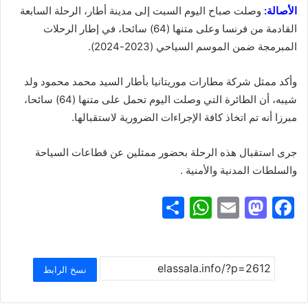
الأصالة:
وصلت صباح اليوم السبت إلى مدينة أطار، الرحلة السابعة
القادمة من فرنسا وعلى متنها (64) سائحا، في إطار الرحلات
المبرمجة ضمن الموسم السياحي (2023-2024).
وأكد ممثل شركة مطارات موريتانيا بأطار السيد محمد محمود ولد
شيبه، أن الطائرة التي وصلت اليوم تحمل على متنها (64) سائحا،
مبرزا أنه تم اتخاذ كافة الإجراءات الضرورية لاستقبالها.
جرى استقبال هذه الرحلة بحضور ممثلين عن قطاعات السياحة
والسلطات المدنية والأمنية .
S
W
E
M
F
h
h
m
a
a
ar
at
ai
st
c
e
s
l
o
e
نسخ الرابط
A
d
b