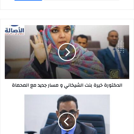
A
d
b
p
o
o
p
n
o
k
الدكتورة خيرة بنت الشيخاني و مسار جديد مع المحماة