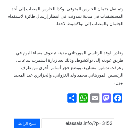
وتم نقل جثمان الحارس المتوفى، وكذا الحارس المصاب إلى أحد
المستشفيات في مدينة تنيدوف، في انتظار إرسال طائرة لاستقدام
الجثمان والمصاب إلى نواكشوط لاحقا.
وغادر الوفد الرئاسي الموريتاني مدينة تيندوف مساء اليوم في
طريق عودته إلى نواكشوط، وذلك بعد زيارة استمرت ساعات،
وعرفت تدشين مشاريع، ووضع حجر أساس أخرى من طرف
الرئيسين الموريتاني محمد ولد الغزواني، والجزائري عبد المجيد
تبون.
S
W
E
M
F
h
h
m
a
a
ar
at
ai
st
c
e
s
l
o
e
نسخ الرابط