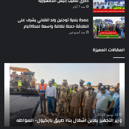
ذكرى تنصيب رئيس الجمهورية
منذ 7 أيام
عمدة بلدية توجنين ولد الفلالي يشرف على
انطلاقة حملة نظافة واسعة لمدة3ايام
منذ أسبوعين
المقالات المميزة
وزير
تقر
التجهيز
دو
يعاين
يؤك
اشغال
ضع
بناء
الر
طريق
عن
باركيول-
موا
الصواطه
مور
ت
وي
20 يونيو، 2026
وزير التجهيز يعاين اشغال بناء طريق باركيول- الصواطه
ت
تو