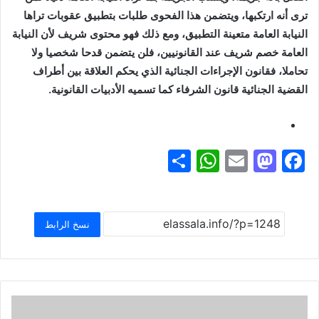
ترى أنه ارتكبها، ويتضمن هذا الفحوى طلبات بتطبيق عقوبات تراها
النيابة العامة متعينة التطبيق، ومع ذلك فهو محتوى شريف لأن النيابة
العامة خصم شريف عند القانونيين، فلن يتضمن قدحا شخصيا ولا
تحاملا، فقانون الإجراءات الجنائية الذي يحكم العلاقة بين أطراف
القضية الجنائية قانون الشرفاء كما تسميه الأدبيات القانونية.
S
W
E
M
F
h
h
m
a
a
ar
at
ai
st
c
e
s
l
o
e
نسخ الرابط
A
d
b
p
o
o
p
n
o