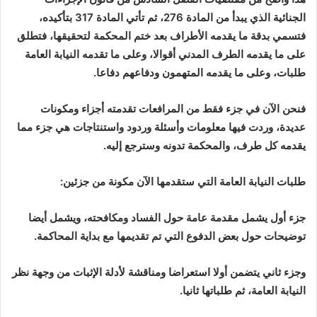
الجنائية الذي يبدأ من المادة 276، ثم تأتي المادة 317 بتأكيده،
فتسمي بدقة ما يقدمه الأطراف بعد ختم المحكمة لتحقيقها، فتطلق
على ما يقدمه الطرف المدني أقوالا، وعلى ما تقدمه النيابة العامة
طلبات، وعلى ما يقدمه المتهمون ودفاعهم دفاعا
.
فنحن الآن في جزء فقط من المرافعات تقدمته أجزاء ومكونات
عديدة، وردت فيها معلومات وأسئلة وردود واستنتاجات هي جزء مما
يقدمه كل طرف، والمحكمة تدونه وسترجع إليه
.
طلبات النيابة العامة التي ستقدمها الآن مكونة من جزئين
:
جزء أول يشمل مقدمة عامة حول الفساد ومكافحته، ويشمل أيضا
توضيحات حول بعض الدفوع التي تم تقديمها مع بداية المحاكمة
.
وجزء ثاني يتضمن أولا استعراضا ومناقشة لأدلة الإثبات من وجهة نظر
النيابة العامة، ثم طلباتها ثانيا
.