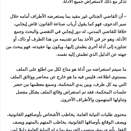
تذكر مع ذلك لاستعراض جميع الأدلة
.
– أن القاضي الجنائي غير مقيد بما يستعرضه الأطراف أمامه خلال
سير الدعوى، فهو كما يقول أرباب صناعة القانون: قاض إيجابي،
خلافا للقاضي المدني، له دور إيجابي في التقصي والبحث وجمع
الأدلة، وهو حر في الأخذ بما تم تقديمه من هذا الطرف أو ذاك، أو
تجاوزه إلى أدلة أخرى يطمئن إليها، ويكون بها عقيدته، فهو يبحث من
جهته عن الدليل الذي تطمئن إليه نفسه
.
ما سيتم استعراضه من أدلة هو متاح لكل من اطلع على الملف
بمستوى اطلاعه، فليس فيه ما هو خارج عن محاضر ووثائق الملف
التي بيد كل طرف، وبين يدي المحكمة، وسمع معظمها من حضر
جلسات المحكمة، فقد تم استعراض وقائع الملف بشكل مفصل
وتناولها المتهمون والأطراف الآخرون
.
محتوى طلبات النيابة العامة: يخاطب الأشخاص بأوصافهم القانونية،
ويصف الوقائع بأوصافها القانونية، يخاطب المتهم بالمتهم ويصف
الفعل بأنه جريمة، وينسب الجريمة بما تراه النيابة العامة دليلا لمن