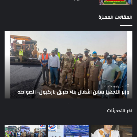
المقالات المميزة
وزير
تقر
التجهيز
دو
يعاين
يؤك
اشغال
ضع
بناء
الر
طريق
عن
باركيول-
موا
الصواطه
مور
ت
وي
20 يونيو، 2026
وزير التجهيز يعاين اشغال بناء طريق باركيول- الصواطه
ت
تو
اخر التحديثات