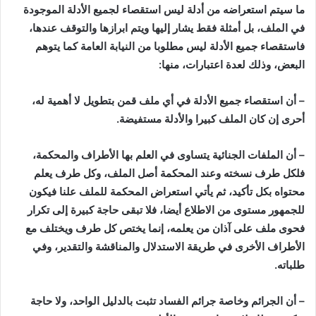
ما سيتم استعراضه من أدلة ليس استقصاء لجميع الأدلة الموجودة
في الملف، بل أمثلة فقط يشار إليها ويتم ابرازها والتوقف عندها،
فاستقصاء جميع الأدلة ليس مطلوبا من النيابة العامة كما يتوهم
البعض، وذلك لعدة اعتبارات، منها
:
– أن استقصاء جميع الأدلة في أي ملف قمن بتطويل لا أهمية له،
أحرى إن كان الملف كبيرا والأدلة مستفيضة
.
– أن الملفات الجنائية يتساوى في العلم بها الأطراف والمحكمة،
فلكل طرف نسخته وعند المحكمة أصل الملف، وكل طرف يعلم
محتواه بكل تأكيد، ثم يأتي استعراض المحكمة للملف علنا فيكون
للجمهور مستوى من الاطلاع أيضا، فلا تبقى حاجة كبيرة إلى تكرار
فحوى ملف على آذان من يعلمه، إنما يختص كل طرف ويختلف مع
الأطراف الأخرى في طريقة الاستدلال والمناقشة والتقدير، وفي
طلباته
.
– أن الجرائم وخاصة جرائم الفساد تثبت بالدليل الواحد، ولا حاجة