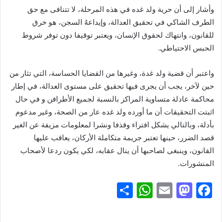
وأشار إلى أن حرية ولد غده في هذه المرحلة، لا تتنافى مع حق
الطرف الشاكي في تحقيق العدالة، وإيداعهُ السجن، هو خرق
للقانون، وانتهاك لحقوق الإنسان، ويعتبر توقيفا دون توفر شروط
الحبس الاحتياطي.
واعتبر أن
قضية ولد غدة، وغيرها من القضايا الحساسة، التي تثار من
حين لآخر، يجب أن يجرى فيها تحقيق على مستوى العدالة، في إطار
محاكمة عادلة متساوية المراكز بالنسبة لجميع الأطرافن و في حال
اثبتت التحقيقات أن ما أورده ولد غده عار من الصحة، وغير مدعوم
بأدلة، وبالتالي يشكل افتراء وقذفا ونشرا لمعلومات مزيفة عن الغير
قصد الضرر، حينها تعتبر جريمة متكاملة الأركان، يعاقب عليها
القانون، وينبغى لصاحبها أن ينال عقابه، لكي يكون ردعا لأصحاب
المنشورات.
S
W
E
M
F
h
h
m
a
a
ar
at
ai
st
c