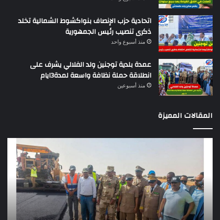
اتحادية حزب الإنصاف بنواكشوط الشمالية تخلد
ذكرى تنصيب رئيس الجمهورية
منذ أسبوع واحد
عمدة بلدية توجنين ولد الفلالي يشرف على
انطلاقة حملة نظافة واسعة لمدة3ايام
منذ أسبوعين
المقالات المميزة
وزير
تقر
التجهيز
دو
يعاين
يؤك
اشغال
ضع
بناء
الر
طريق
عن
باركيول-
موا
الصواطه
مور