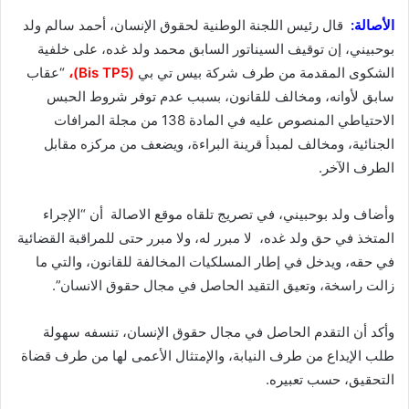
الأصالة:
قال رئيس اللجنة الوطنية لحقوق الإنسان، أحمد سالم ولد
بوحبيني،
إن توقيف السيناتور السابق محمد ولد غده، على خلفية
الشكوى المقدمة من طرف شركة بيس تي بي
(Bis TP5)،
“عقاب
سابق لأوانه، ومخالف للقانون، بسبب عدم توفر شروط الحبس
الاحتياطي المنصوص عليه في المادة 138 من مجلة المرافات
الجنائية، ومخالف لمبدأ قرينة البراءة، ويضعف من مركزه مقابل
الطرف الآخر.
وأضاف ولد بوحبيني، في تصريج تلقاه موقع الاصالة أن “الإجراء
المتخذ في حق ولد غده،
لا مبرر له، ولا مبرر حتى للمراقبة القضائية
في حقه، ويدخل في إطار المسلكيات المخالفة للقانون، والتي ما
زالت راسخة، وتعيق التقيد الحاصل في مجال حقوق الانسان”.
وأكد أن التقدم الحاصل في مجال حقوق الإنسان، تنسفه سهولة
طلب الإيداع من طرف النيابة، والإمتثال الأعمى لها من طرف قضاة
التحقيق، حسب تعبيره.