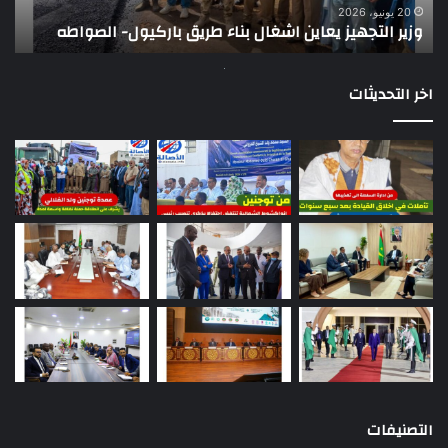
ت
وي
20 يونيو، 2026
وزير التجهيز يعاين اشغال بناء طريق باركيول- الصواطه
ت
تو
اخر التحديثات
التصنيفات