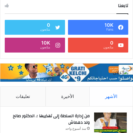
تابعنا
0
10K
Fans
متابعون
10K
0
متابعون
متابعون
الأشهر
الأخيرة
تعليقات
من إدارة السلطة إلى تهذيبها ؛. الدكتور صالح
ولد دهماش
منذ أسبوع واحد