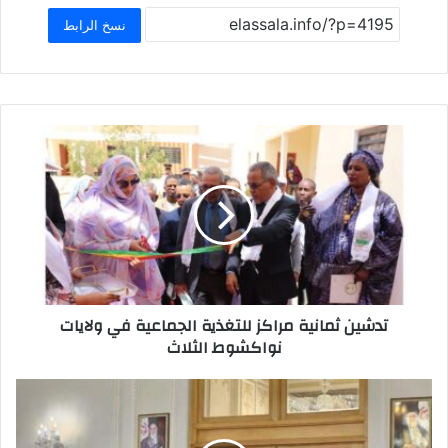
e
s
l
o
e
نسخ الرابط
A
d
b
p
o
o
p
n
o
k
تدشين ثمانية مراكز للتغذية الجماعية في ولايات
نواكشوط الثلاث