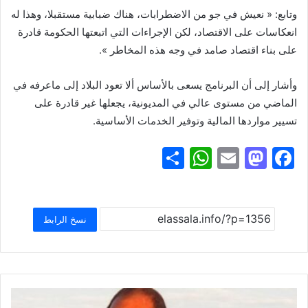
وتابع: « نعيش في جو من الاضطرابات، هناك ضبابية مستقبلا، وهذا له
انعكاسات على الاقتصاد، لكن الإجراءات التي اتبعتها الحكومة قادرة
على بناء اقتصاد صامد في وجه هذه المخاطر ».
وأشار إلى أن البرنامج يسعى بالأساس ألا تعود البلاد إلى ماعرفه في
الماضي من مستوى عالي في المديونية، يجعلها غير قادرة على
تسيير مواردها المالية وتوفير الخدمات الأساسية.
S
W
E
M
F
h
h
m
a
a
ar
at
ai
st
c
e
s
l
o
e
نسخ الرابط
A
d
b
p
o
o
p
n
o