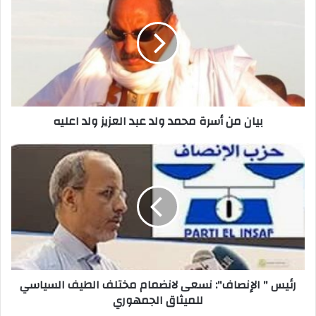
k
بيان من أسرة محمد ولد عبد العزيز ولد اعليه
رئيس " الإنصاف": نسعى لانضمام مختلف الطيف السياسي
للميثاق الجمهوري