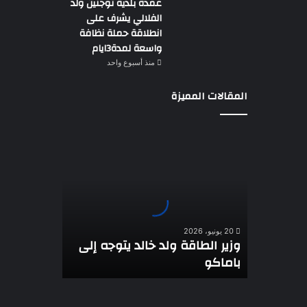
عمدة بلدية توجنين ولد
الفلالي يشرف على
انطلاقة حملة نظافة
واسعة لمدة3ايام
منذ أسبوع واحد
المقالات المميزة
وزير
الطاقة
ولد
خالد
يتوجه
إلى
باماكو
20 يونيو، 2026
وزير الطاقة ولد خالد يتوجه إلى
باماكو