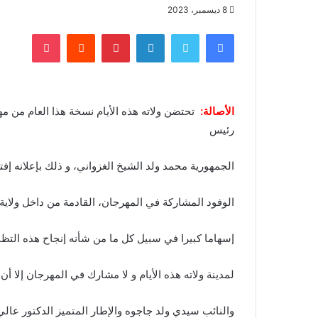
8 ديسمبر، 2023
فيسبوك
تويتر
لينكدإن
بينتيريست
‏Reddit
بوكيت
الأصالة:
تحتضن ولاته هذه الأيام نسخة هذا العام من م
رئيس
الجمهورية محمد ولد الشيخ الغزواني، و ذلك بإعلانه إفت
الوفود المشاركة في المهرجان، القادمة من داخل ولاية
إسهاما كبيرا في سبيل كل ما من شأنه إنجاح هذه التظاهر
لمدينة ولاته هذه الأيام و لا مشارك في المهرجان إلا أ
والنائب سيدي ولد جاجوه والإطار المتميز الدكتور عالي 