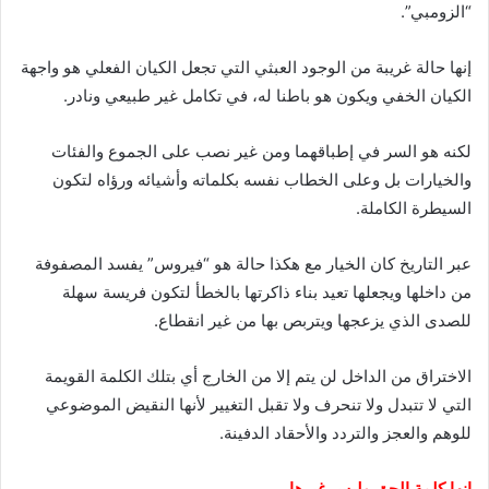
“الزومبي”.
إنها حالة غريبة من الوجود العبثي التي تجعل الكيان الفعلي هو واجهة
الكيان الخفي ويكون هو باطنا له، في تكامل غير طبيعي ونادر.
لكنه هو السر في إطباقهما ومن غير نصب على الجموع والفئات
والخيارات بل وعلى الخطاب نفسه بكلماته وأشيائه ورؤاه لتكون
السيطرة الكاملة.
عبر التاريخ كان الخيار مع هكذا حالة هو “فيروس” يفسد المصفوفة
من داخلها ويجعلها تعيد بناء ذاكرتها بالخطأ لتكون فريسة سهلة
للصدى الذي يزعجها ويتربص بها من غير انقطاع.
الاختراق من الداخل لن يتم إلا من الخارج أي بتلك الكلمة القويمة
التي لا تتبدل ولا تنحرف ولا تقبل التغيير لأنها النقيض الموضوعي
للوهم والعجز والتردد والأحقاد الدفينة.
إنها كلمة الحق وليس غيرها