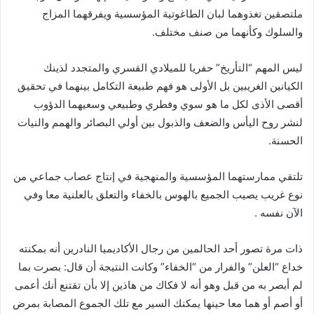
ملتصقين تغذوهما لبان الطاغوتية المؤسسية ويفرقهما المزاج
والسلوك وكأنهما من صنف مختلف.
ليس المهم “التأريخ” حفريا للميلادي القسري والمتجدد لذينك
الكيانين الغريبين بل الأولى هو فهم طبيعة التكامل بينهما في تحقيق
أقصى الأذى لكل ما هو سوي وفطري وطبيعي وسعيهما الدؤوب
لنشر روح اليأس والضعف والذبول بين أولي البصائر والهمم والنيات
الحسنة.
تلتقي ممارستهما المؤسسية والمنهجية في إنتاج عصاب جماعي من
نوع غريب يصيب الجميع بالهوس بالخفاء والتعلق بالعلنية معا وفي
الآن نفسه .
ذات مرة تصور أحد الحالمين من رجال الأكاديميا النادرين أنه بمكنته
خداع “العلن” والفرار من “الخفاء” وكانت النتيجة أن قال: بصرت بما
لم أبصر به من قبل وهو أنه لا فكاك من هاذين إلا بأن تقتنع أنك أعمى
أو أصم أو هما معا حينها يمكنك السير مع تلك الجموع المصابة بمرض