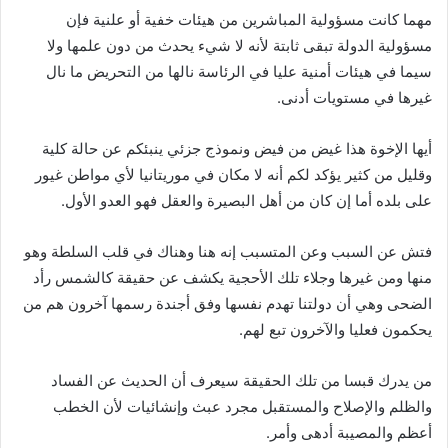
مهما كانت مسؤولية المباشرين من هيئات خفية أو علنية فإن
مسؤولية الدولة تبقى ثابتة لأنه لا شيء يحدث من دون علمها ولا
سيما في هيئات أمنية عليا في الرئاسة نالها من التحريض ما نال
غيرها في مستويات أدنى.
أيها الإخوة هذا غيض من فيض ونموذج جزئي ينبئكم عن حالة كلية
وقليل من كثير يؤكد لكم أنه لا مكان في موريتانيا لأي مواطن غيور
على بلده أما إن كان من أهل البصيرة والعقل فهو العدو الأول.
فتش عن السبب وعن المتسبب إنه هنا وهناك في قلب السلطة وهو
منها ومن غيرها وجلاء تلك الأحجية يكشف عن حقيقة كالشمس رأد
الضحى وهي أن دولتنا تهدم نفسها وفق أجندة رسمها آخرون هم من
يحكمون فعليا والآخرون تبع لهم.
من يدرك قبسا من تلك الحقيقة سيعرف أن الحديث عن الفساد
والظلم والإصلاح والمستقبل مجرد عبث وإنشائيات لأن الخطب
أعظم والمصيبة أدهى وأمر.