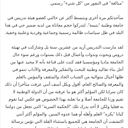
“مبالغة” في النفور من “كل شيء” رسمي.
سأحدثكم مرة أخرى وبتبسط أكثر عن حالتي كعضو هيئة تدريس في
جامعة وطنية “يتيمة”. لتدركوا حجم معاناة من لديه ضمير حي في هذا
البلد في ظل سياسات ظالمة رسمية وجماعية وفردية وعلنية وخفية.
لقد مارست التدريس أزيد من عشرين سنة بل وشاركت في تهيئة
دروس وبحوث وندوات وأعمال قبل ذلك بسنوات ورغم سوء حال
الجامعة ماديا ومؤسسيا فقد كنت على قناعة بأنه لا محيد عنها من
أجل بناء تقاليد وطنية للبحث والتفكير والمعرفة والآداب تنمو في
ظلها أجيال متوالية من الشباب الجاد والمثقف والمؤمن بالعلم
والمعرفة والصالح العام، أقول وبكل أسف أنني عرفت متأخرا أن ذلك
كان سرابا لكن المؤلم أكثر هو ما عرفته من أن الدولة الوطنية لا
تقيم وزنا للجامعة أصلا و ما تعلنه بهذا الخصوص هو عكس لما تقوم
به فعليا ولكن لا أحد يدرك تلك “الحكمة السرية” التي تجعل من دولتنا
كيانا “يكره” العلم وأهله أو هما عدوه المبين. والمؤلم أكثر أنني
اكتشفت أن الجامعة هي للجميع باستثناء القلة التي تؤمن برسالة