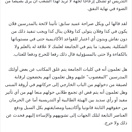
التدريس أو تشكل إزعاجا لجهة لا تريد لهذا الشعب أن يرى بصيصا من
الضوء في نهاية النفق.
لقد قالها لي وبكل صراحة عميد سابق: تأتينا لائحة بالمدرسين فلان
يكون في كذا وفلان يتولى كذا وفلان ينال كذا ويجب تنفيذ ذلك من
دون نقاش وبدون أي اعتبار للقواعد الأكاديمية حتى في مستوياتها
الشكلية. يضيف: ما يتم في الجامعة لعلمك لا علاقة له بالعلم ولا
بالكفاءة ولا حتى بالمسؤولية قال ذلك رفعا للحرج ودفعا للعتاب.
هل تعلمون أنه في كليات الجامعة يتم غلق المكاتب عن بعض أولئك
المدرسين “المغضوب” عليهم وهل تعلمون أنهم يخضعون لرقابة
لصيقة من دخولهم من الباب الخارجي إلى حركاتهم في أروقة المبنى
وهل تعلمون أنه يتم فض اي تجمع طلابي حولهم منعا لهم من أي تأثير
مفيد أو رأي سديد بين الهيئة الطالبية أو التدريسية أما عن الحرمان
من حقوقهم الثابتة قانونيا وأكاديميا ومضايقتهم بكل السبل ودفع
العناصر التابعة لتلك الجهات إلى تشويههم والإساءة إليهم فحدث عن
ذلك ولا حرج.