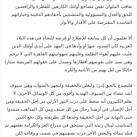
تعاقب الملوان تقض مضاجع أولئك الكارهين للفطرة والرافضين
للحق والعدل والمسؤولية والمتشبثين بأحقادهم الدفينة وخياراتهم
الفاسدة المعترضة على الأقدار والأنوار.
ألا تعلمون أن كل سانحة للإصلاح أو فرصة للنجاة في هذه البلاد
الغريبة كان الصدود عنها أو وأدها في المهد على أيدي أولئك الذين
غلبت عليهم أهواء الظلمة وغلبتهم شهوانيتهم القاهرة التي لا ترحم
وهي تسد على نفوسهم أقطارها وتسدل على عقولهم المريضة ستارا
حالكا من ليل بهيم من الأنانية والكره.
فلنصدع بالحق إذن؛ ولنعلن بالحقيقة ولنجهر بالصواب وهي سيوف
أشد مضاء من السيوف الهندية وأقوى من كل الوسائل الأخرى. لا
يعلم الكثيرون أنه سقط على درب النور الأزلي من أجل الحقيقة ومن
أجل الإنسان في أرضنا رجال من كل صنف ومن كل المذاهب صمدوا
حتى النهاية من أجل الحقيقة وحدها كل بطريقته وكل دفع الثمن
المناسب لينال رتبته التي يستحق في مدراج العز والكرامة بعضهم تم
قتله بنذالة والبعض الآخر جرت تصفيتهم في صمت و وقاحة لكن