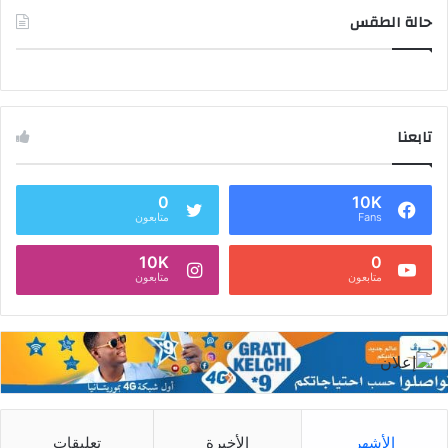
حالة الطقس
تابعنا
0
10K
Fans
متابعون
10K
0
متابعون
متابعون
الأشهر
الأخيرة
تعليقات