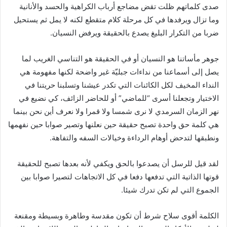
صدى كلماتهم ظلت تقض مضاجع أرباب الكراهية والحسد والأنانية
وما تزال ويرفدها في كل مرحلة كلام متقطع لكنه لا يمل ثم يستحيل
ضربا من التكرار البليغ يصدع بالحقيقة ويرفض النسيان.
جوهر مأساتنا هو النسيان أو في الحقيقة هو التناسي الغريب لما
يصل إلى أسماعنا من نداءات جبليّة غير واضحة لكنها مفهومة هي
النداء المخيف لكل الكائنات التي تكدر عيشنا وتسلبنا حريتنا في
الاختيار وتجعلنا أسرى “للماضي” أو للحاضر الزائف، كي نضيع في
نهر الزمان السرمدي لا نرى شمسا ولا قمرا ولا نعرف أين نحن بينما
هي كلمة حق واحدة تصبح حقيقة حين نعلنها وتصير صوابا حين نفهمها
ونطبقها لتدحض أوهام الرداءة وخيالات السفه والتفاهة.
لقد قيل للرسل أن يصدعوا بالحق ويكفي لأنه بعدها تصبح للحقيقة
قوتها الذاتية التي تدفعها دفعا في كل الاتجاهات لتصيرا صوابا بين
الجموع التي لم تكن تدرك شيئا.
الكلمة أقوى سلاح شرط أن تكون مقدسة وطاهرة وبسيطة ومقنعة