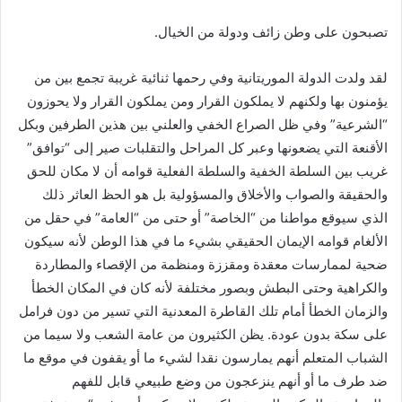
تصبحون على وطن زائف ودولة من الخيال.
لقد ولدت الدولة الموريتانية وفي رحمها ثنائية غريبة تجمع بين من
يؤمنون بها ولكنهم لا يملكون القرار ومن يملكون القرار ولا يحوزون
“الشرعية” وفي ظل الصراع الخفي والعلني بين هذين الطرفين وبكل
الأقنعة التي يضعونها وعبر كل المراحل والتقلبات صير إلى “توافق”
غريب بين السلطة الخفية والسلطة الفعلية قوامه أن لا مكان للحق
والحقيقة والصواب والأخلاق والمسؤولية بل هو الحظ العاثر ذلك
الذي سيوقع مواطنا من “الخاصة” أو حتى من “العامة” في حقل من
الألغام قوامه الإيمان الحقيقي بشيء ما في هذا الوطن لأنه سيكون
ضحية لممارسات معقدة ومقززة ومنظمة من الإقصاء والمطاردة
والكراهية وحتى البطش وبصور مختلفة لأنه كان في المكان الخطأ
والزمان الخطأ أمام تلك القاطرة المعدنية التي تسير من دون فرامل
على سكة بدون عودة. يظن الكثيرون من عامة الشعب ولا سيما من
الشباب المتعلم أنهم يمارسون نقدا لشيء ما أو يقفون في موقع ما
ضد طرف ما أو أنهم ينزعجون من وضع طبيعي قابل للفهم