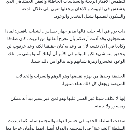
لتطمس الأفكار الرديئة والسياسات الخاطئة والعفن اللامتناهي الذي
يعشعش في البيوت والأذهان ويجعلها تفيئ إلى ظلال الدعة
والسكون لتصيبها بشلل التخدير والوعود.
ذات يوم في أيام خلت قالها مدير جهاز حساس ـ لشباب يافعين: لماذا
تستعجلون وقد آذنت أرضكم بأن تخرج أثقالها من الزيت، كان صادقا
وكاذبا في الآن نفسه لأن ما وعد به كان حقيقيا لكنه وعد عرقوب لن
يتحقق منه شيء لكن المؤلم في الأمر أن أولئك آمنوا بشي من تلك
الوعود فخسروا زهرة شبابهم ولم ينالوا من ذلك شيئا.
الحقيقة وحدها من يهزم نقيضها وهو الوهم والسراب والخيالات
المريضة ويجعل كل ذلك هباء منثورا.
إنها لا تكلف شيئا غير الصبر عليها وهو ثمن غير يسير بيد أنه ممكن
وميسور ولابد منه.
تمددت السلطة الخفية في جسم الدولة والمجتمع تماما كما تمددت
السلطة “الشرعية” في المجتمع والدولة أيضا، إنهما توأمان خرجا معا