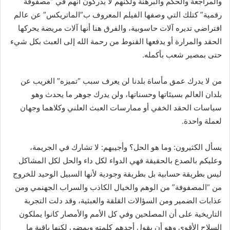
والمراجعة والحكم والبرهنة ولكنهم لا يدركون أنهم في “مصفوفة
رقمية” كتلك التي وصفها الفيلم المعروف ب”الماتريكس” عن عالم
افتراضي تديره آلات حاسوبية، والفرق هنا أنها آلات مريضة يحركها
الحقد والمرارة أو يدفعها القنوط من رحمة الله إلى العبث بكل شيء
حتى بمصير شعب بأكمله.
من لا يدرك عمق مأساة بلدنا لن يعرف سبب “تميزه” الغريب عن
بلدان العالم بسيئاتها وحسناتها، ولن يدرك جوهر ما يحدث وهو
سياسات الحقد الخفي أو ممارسات العبث العلني وكلاهما وجهان
لعملة واحدة.
يسأل الكثيرون: وما هو الحل؟ وأجيبهم: لا تشارك في الجريمة،
وعليكم بالصدع بالحقيقة فهي الدواء لكل داء والحل لكل المشاكل
ليس بطريقة حسابية بل بطريقة وجودية لأنها السبيل الوحيد للخروج
من “المصفوفة” من الوهم والخيال الكاذب والسراب الجهنمي ومن
عذابات الضمير ومن السؤالات القلقة والعبثية، وقد دلت التجربة
التاريخية على أن المصلحين وفي كل الأمم والأمصار كانوا يملكون
السلاح الأقوى وهو أن يقول أحدهم كلمته ويمضي لكنها باقية ما