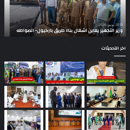
بناء
الر
طريق
عن
باركيول-
موا
الصواطه
مور
ت
وي
20 يونيو، 2026
وزير التجهيز يعاين اشغال بناء طريق باركيول- الصواطه
ت
تو
اخر التحديثات