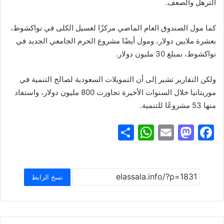
الترهل والصعف.
كما مول الصندوق العام الماضي مركزًا لغسيل الكلى في نواكشوط،
بعشرة ملايين دولار، ومول أيضًا مشروع الحرم الجامعي الجديد في
نواكشوط، بمبلغ 30 مليون دولار.
ولكن التقارير تشير إلى أن التمويلات السعودية لصالح التنمية في
موريتانيا خلال السنوات الأخيرة تجاوزت 800 مليون دولار، واستفاد
منها 53 مشروعًا للتنمية.
S
W
E
M
F
h
h
m
a
a
ar
at
ai
st
c
e
s
l
o
e
نسخ الرابط
A
d
b
p
o
o