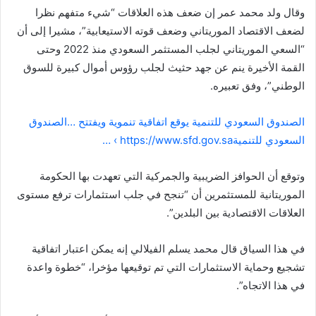
وقال ولد محمد عمر إن ضعف هذه العلاقات “شيء متفهم نظرا
لضعف الاقتصاد الموريتاني وضعف قوته الاستيعابية”، مشيرا إلى أن
“السعي الموريتاني لجلب المستثمر السعودي منذ 2022 وحتى
القمة الأخيرة ينم عن جهد حثيث لجلب رؤوس أموال كبيرة للسوق
الوطني”، وفق تعبيره.
الصندوق السعودي للتنمية يوقع اتفاقية تنموية ويفتتح …الصندوق
السعودي للتنميةhttps://www.sfd.gov.sa › …
وتوقع أن الحوافز الضريبية والجمركية التي تعهدت بها الحكومة
الموريتانية للمستثمرين أن “تنجح في جلب استثمارات ترفع مستوى
العلاقات الاقتصادية بين البلدين”.
في هذا السياق قال محمد يسلم الفيلالي إنه يمكن اعتبار اتفاقية
تشجيع وحماية الاستثمارات التي تم توقيعها مؤخرا، “خطوة واعدة
في هذا الاتجاه”.