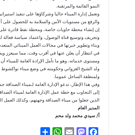
النمو القائمة والمرتقبة.
وتعمل إدارة الميناء حاليا وشركاؤها على تنفيذ استيرات
والرفع من مستويات الأمن والسلامة به للحصول على أع
إن إنشاء محطة حاويات خاصة، ومحطة نفط قادرة على ا
وتجريف وتوسيع قناة الوصول، واعتماد سياسة فعالة لتط
وبناء وتطوير خبرتها في مجالات العمل المينائي المتعدد
في انتظار أن يعلن عنها في أقرب وقت، مما سيعزز ويضم
ومستوى خدماته، وهو ما تأمل الإرادة العامة للميناء أ
ولد الشيخ الغزواني وحكومته في وضع ميناء نواكشوط الم
ولمنطقة الساحل عموما.
وفي هذا الإطار، تدعو الإدارة العامة لـميناء الصداقة 
إلى التجاوب مع خطة عمل الإدارة العامة لميناء الصداق
الذين جعلوا من ميناء الصداقة وجهتهم، وكذلك العمل ا
المدير العام
أ/ سيدي محمد ولد محم
S
W
E
M
F