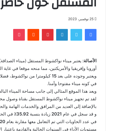
المستقل حول حاضر 
25 نوفمبر، 2023
فيسبوك
تويتر
لينكدإن
بينتيريست
‏Reddit
بوكيت
الأصالة:
يعتبر ميناء نواكشوط المستقل (ميناء الصداق
أوروبا وإفريقيا والأمريكتين، مما منحه موقعا في غاية ال
ويعتبر وجوده على بعد
15
كيلومترا من نواكشوط، فضلا عن
في كونه ميناء مفتوحا وآمنا.
ويعد هذا الموقع المثالي إلى جانب مساحة الميناء البالغ
لقد تم تجهيز ميناء نواكشوط المستقل بقناة وصول م
بالإضافة إلى العديد من المرافق والخدمات الهامة والحي
و قد سجل في عام
2021
زيادة بنسبة
35.92٪
في الحمو
في عدد الحاويات التي تم التعامل معها مقارنة بعام
20،
مستويات الأداء في السنوات الحالية والقادمة باعتبار ا