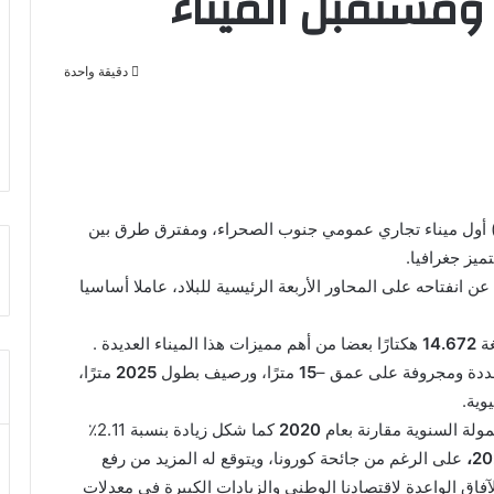
ومستقبل الميناء
دقيقة واحدة
ة) أول ميناء تجاري عمومي جنوب الصحراء، ومفترق طرق بين
تميز جغرافيا.
 انفتاحه على المحاور الأربعة الرئيسية للبلاد، عاملا أساسيا
ة
14.672
هكتارًا بعضا من أهم مميزات هذا الميناء العديدة .
حددة ومجروفة على عمق –
15
مترًا، ورصيف بطول
2025
مترًا،
وية.
لة السنوية مقارنة بعام
2020
كما شكل زيادة بنسبة 2.11٪
20
على الرغم من جائحة كورونا، ويتوقع له المزيد من رفع
لآفاق الواعدة لاقتصادنا الوطني والزيادات الكبيرة في معدلات