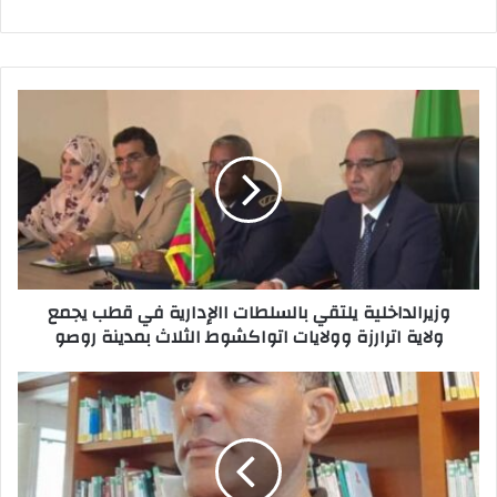
A
d
b
p
o
o
p
n
o
k
وزيرالداخلية يلتقي بالسلطات االإدارية في قطب يجمع
ولاية اترارزة وولايات اتواكشوط الثلاث بمدينة روصو