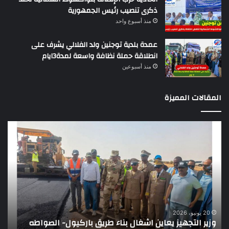
ذكرى تنصيب رئيس الجمهورية
منذ أسبوع واحد
عمدة بلدية توجنين ولد الفلالي يشرف على
انطلاقة حملة نظافة واسعة لمدة3ايام
منذ أسبوعين
المقالات المميزة
تقرير
دولي
يؤكد
ضعف
الرقابة
عن
موازنة
موريتانيا
7 يونيو، 2026
تقرير دولي يؤكد ضعف ال
ويقدم
اشغال بناء طريق باركيول- الصواطه
توصيات
توصيات