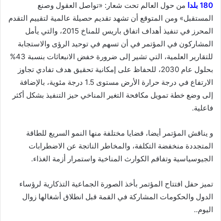
180 بلدا
من حول العالم تحت شعار: «تواصل العقول وصنع
المستقبل» ومن المتوقع أن تشهد تقديم حصيلة عالمية لتقييم التقدم
المحرز في تنفيذ أهداف اتفاق باريس للمناخ 2015، والتي يأمل
المشاركون في المؤتمر في أن تسهم في توحيد الرؤى والاستجابة
للتقارير العلمية، التي تشير إلى ضرورة خفض الانبعاثات بنسبة 43%
بحلول عام 2030، للحفاظ على إمكانية تحقيق هدف تفادي تجاوز
الارتفاع في درجة حرارة الأرض مستوى 1.5 درجة مئوية، بالإضافة
إلى وضع خطة تمويل مكافحة التغير المناخي حيز التنفيذ بشكل أكثر
فاعلية.
و يناقش المؤتمر أيضا، قضايا مختلفة منها النمو السریع للطاقة
المتجددة منخفضة التكلفة، والمخاطر الناتجة عن الاضطرابات
الجیوسیاسیة وتفاقم الكوارث المناخیة واستمرار أزمة الغذاء.
تميز حفل افتتاح المؤتمر بأخذ الصورة الجماعية التذكارية لرؤساء
الدول والحكومات المشاركة في القمة قبل انطلاق أشغالها زوال
اليوم..