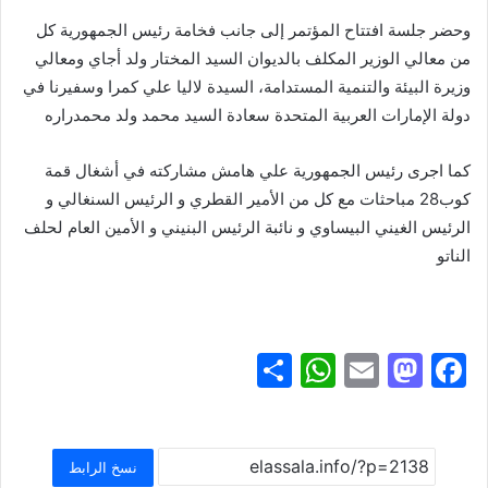
وحضر جلسة افتتاح المؤتمر إلى جانب فخامة رئيس الجمهورية كل
من معالي الوزير المكلف بالديوان السيد المختار ولد أجاي ومعالي
وزيرة البيئة والتنمية المستدامة، السيدة لاليا علي كمرا وسفيرنا في
دولة الإمارات العربية المتحدة سعادة السيد محمد ولد محمدراره
كما اجرى رئيس الجمهورية علي هامش مشاركته في أشغال قمة
كوب28 مباحثات مع كل من الأمير القطري و الرئيس السنغالي و
الرئيس الغيني البيساوي و نائبة الرئيس البنيني و الأمين العام لحلف
الناتو
S
W
E
M
F
h
h
m
a
a
ar
at
ai
st
c
e
s
l
o
e
نسخ الرابط