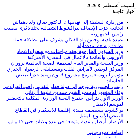
السبت, أغسطس 8 2026
أخبار عاجلة
من إدارة السلطة إلى تهذيبها ؛. الدكتور صالح ولد دهماش
اتحادية حزب الإنصاف بنواكشوط الشمالية تخلد ذكرى تنصيب
رئيس الجمهورية
عمدة بلدية توجنين ولد الفلالي يشرف على انطلاقة حملة
نظافة واسعة لمدة3ايام
وزير الشؤون الخارجية يعقد مباحثات مع سفراء الاتحاد
الأوروبي والقائمة بالأعمال في السفارة الأميركية
وزير الصحة والمدير العام لمنظمة الصحة العالمية يزوران
المركز الوطني لأمراض القلب ومستشفى الرضوان الخيري
مؤتمر الرؤساء يبرمج مشروع قانون ويعيد جدولة بعض
الجلسات
رئيس الجمهورية يتوجه إلى دولة قطر لتقديم واجب العزاء في
وفاة المغفور له سمو الشيخ حمد بن خليفة آل ثاني
الوزير الأول يترأس اجتماع اللجنة الوزارية المكلفة بالتحضير
لموسم الأمطار
نواكشوط تستضيف منتدى إقليميا للاستثمار في القطاع
الصحي الأسبوع المقبل
الأرصاد: أمطار رعدية متوقعة في عدة ولايات حتى 15 يوليو
إضافة عمود جانبي