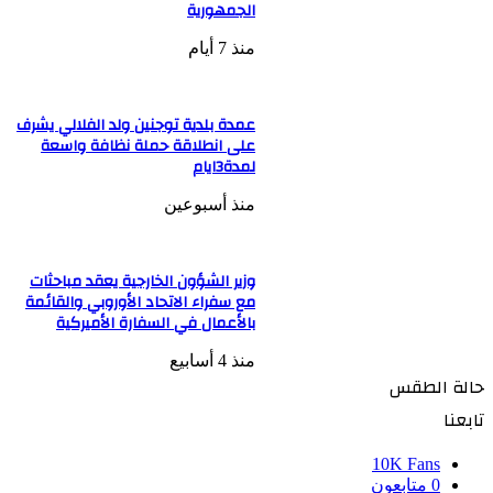
الجمهورية
منذ 7 أيام
عمدة بلدية توجنين ولد الفلالي يشرف
على انطلاقة حملة نظافة واسعة
لمدة3ايام
منذ أسبوعين
وزير الشؤون الخارجية يعقد مباحثات
مع سفراء الاتحاد الأوروبي والقائمة
بالأعمال في السفارة الأميركية
منذ 4 أسابيع
حالة الطقس
تابعنا
10K
Fans
0
متابعون