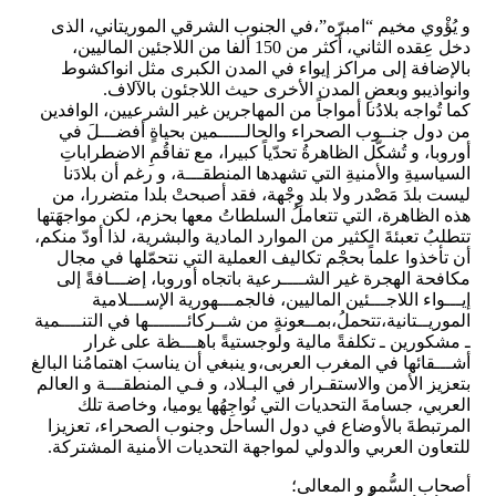
و يُؤْوي مخيم “امبرّه”،في الجنوب الشرقي الموريتاني، الذى
دخل عِقده الثاني، أكثر من 150 ألفا من اللاجئين الماليين،
بالإضافة إلى مراكز إيواء في المدن الكبرى مثل انواكشوط
وانواذيبو وبعضِ المدن الأخرى حيث اللاجئون بالآلاف.
كما تُواجه بلادُنا أمواجاً من المهاجرين غير الشرعيين، الوافدين
من دول جنــوب الصحراء والحالـــــمين بحياةٍ أفضـــلَ في
أوروبا، و تُشكّل الظاهرةُ تحدّياً كبيرا، مع تفاقُمِ الاضطراباتِ
السياسيةِ والأمنيةِ التي تشهدها المنطقـــة، و رغم أن بلادَنا
ليست بلدَ مَصْدر ولا بلد وِجْهة، فقد أصبحتْ بلدا متضررا، من
هذه الظاهرة، التي تتعاملُ السلطاتُ معها بحزم، لكن مواجهَتها
تتطلبُ تعبئةَ الكثير من الموارد المادية والبشرية، لذا أودّ منكم،
أن تأخذوا علماً بحجْم تكاليف العملية التي نتحمّلها في مجال
مكافحة الهجرة غير الشــــرعية باتجاه أوروبا، إضـــافةً إلى
إيـــواء اللاجـــئين الماليين، فالجمـــهورية الإســـلامية
الموريــتانية،تتحملُ،بمــعونةٍ من شــركائـــــــها في التنــــمية
ـ مشكورين ـ تكلفةً مالية ولوجستيةً باهـــظة على غرار
أشـــقائها في المغرب العربى،و ينبغي أن يناسبَ اهتمامُنا البالغ
بتعزيز الأمن والاستقـرار في البـلاد، و فـي المنطقـــة و العالم
العربي، جسامةَ التحديات التي نُواجِهُها يوميا، وخاصة تلك
المرتبطةَ بالأوضاع في دول الساحل وجنوب الصحراء، تعزيزا
للتعاون العربي والدولي لمواجهة التحديات الأمنية المشتركة.
أصحاب السُّمو و المعالى؛