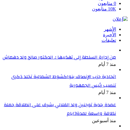
0
متابعون
10K
متابعون
الأشهر
الأخيرة
تعليقات
من إدارة السلطة إلى تهذيبها ؛. الدكتور صالح ولد دهماش
منذ 7 أيام
اتحادية حزب الإنصاف بنواكشوط الشمالية تخلد ذكرى
تنصيب رئيس الجمهورية
منذ 7 أيام
عمدة بلدية توجنين ولد الفلالي يشرف على انطلاقة حملة
نظافة واسعة لمدة3ايام
منذ أسبوعين