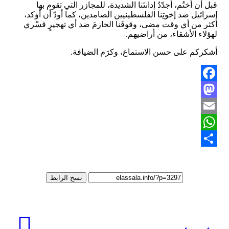
قبل أن أختُم، أُجدّدُ إدانتَنا الشديدة، للمجازر التي تقوم بها
إسرائيل ضد إخوتِنا الفلسطينيين الصامدين، كما أودّ أن أؤكد،
أكثر من أي وقت مضى، وقوفَنا الحازمَ ضد أي تهجيرٍ قسْري
لهؤلاء الأشقاء، من أراضيهم.
أشكركم على حسن الاستماع، وكرَم الضيافة.
Facebook
Mastodon
Email
WhatsApp
Share
نسخ الرابط