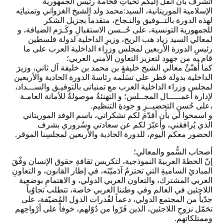
أتشرفُ بأن أنقلَ إليكم تحياتِ فخامة رئيس الجمهورية
الإسلامية الموريتانية، السيد:محمد ولد الشيخ الغزواني وتمنياتِه
لهذه الدورة بالتــوفيق والنـجاح، متقدماً بجزيل الشكر
للجمهورية التونسية، على حُــسن الاستقبالِ وكَـرَم الضيافة، و
لمعالي السيد زياد هب الريح، وزيرِ الداخلية لدولة فلسطين
رئيسِ الدورة الأربعين لمجلس وزراء الداخلية العرب على ما
قام به من جهود لتعزيز التعاون الأمني العربي؛
كما أُهنّئُ معالي الشيخ خليفة بن محمد بن خليفة آل ثاني، وزيرَ
الداخلية بدولة قطر علي تسَلُّمه رئاسةَ الدورة الحادية والأربعين
لمجلس وزراء الداخلية العرب مع تمنياتى بالتوفيـق والســـداد،
لإدارة أعمـــــال المجــلس؛ و التهنئةُ موصولةٌ للأمانة العامـة
،على حُسنِ التحضيــرِ و جودةِ التنظيم.
و اسمحوا لي بأن أقدّمَ لكم تشكراتي، باسم الوفد الموريتاني
الذي يُرافقني، وأعبّرَ لكم عن سعادتي وسُروري بشرف
الحضور معكم اليوم، للدورة الحادية والأربعين لمجلسِنا الموقر.
أصحاب السُّمو والمعالي؛
إنّ الخطةَ العربيةَ النموذجية، لتكريس ثقافةِ حقوق الإنسان وفْقَ
المبادئِ الساميةِ التي تحترمُ آدَميّتَه، في إطار القانون، و التعاونِ
العربي المشترك، والتعاون العربي الدولي، و الاهتمامِ بوضعية
اللاجئين في العالم وفي وطننا العربي خاصة، تتطلب تجاوُباً
جدّياً من المجتمع الدولي، دعماً لقُدرات الدول المُضيّفة، على
تحَمّل نزوحِ اللاجئين، الذين فَرّوا من دُوّلهم، خوفاً على أرْواحِهم
وممتلكاتهم.