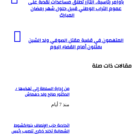
بأوامر رئاسية.. التآزر تطلق مساعدات نقدية على
عموم التراب الوطني قبيل حلول شهر رمضان
المبارك
المتهمون في قضية مقتل الصوفي ولد الشين
يمثلون أمام القضاء اليوم
مقالات ذات صلة
من إدارة السلطة إلى تهذيبها ؛.
الدكتور صالح ولد دهماش
منذ 7 أيام
اتحادية حزب الإنصاف بنواكشوط
الشمالية تخلد ذكرى تنصيب رئيس