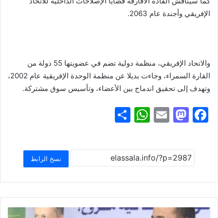
كما سيناقش القادة الأفارقة قضايا الإصلاحات الداخلية للاتحاد
الإفريقي وأجندة عام 2063.
والاتحاد الإفريقي، منظمة دولية تضم في عضويتها 55 دولة من
القارة السمراء، وجاءت بديلا عن منظمة الوحدة الإفريقية عام 2002،
وتهدف إلى تحقيق اندماج بين الأعضاء، وتأسيس سوق مشتركة.
S
W
E
M
F
h
h
m
a
a
ar
at
ai
st
c
e
s
l
o
e
نسخ الرابط
A
d
b
p
o
o
p
n
o