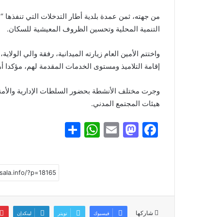
من جهته، ثمن عمدة بلدية أطار التدخلات التي تنفذها “ا
التنمية المحلية وتحسين الظروف المعيشية للسكان.
واختتم الأمين العام زيارته الميدانية، رفقة والي الو
إقامة التلاميذ ومستوى الخدمات المقدمة لهم، مؤكدا أه
وجرت مختلف الأنشطة بحضور السلطات الإدارية والأمني
هيئات المجتمع المدني.
S
W
E
M
F
h
h
m
a
a
ar
at
ai
st
c
e
s
l
o
e
A
d
b
p
o
o
شاركها
فيسبوك
تويتر
لينكدإن