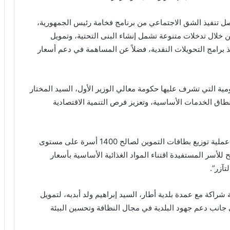
واصل تنفيذ الشق الاجتماعي من برنامج فخامة رئيس الجمهورية،
خلال تدخلات متنوعة تشمل إنشاء البنى التحتية، وتمويل
ذ برامج التحويلات النقدية، فضلاً عن المساهمة في دعم أسعار
ية التي تشرف عليها حكومة معالي الوزير الأول، السيد المختار
نطاق الخدمات الأساسية، وتعزيز فرص التنمية الاقتصادية
كما أشرف الأمين العام، رفقة والي آدرار، على انطلاق عملية توزيع بطاقات التموين لصالح 1400 أسرة على مستوى
طار، مما يتيح للأسر المستفيدة اقتناء المواد الغذائية الأساسية بأسعار
آزر”.
ة شراكة مع عمدة بلدية أطار، السيد إبراهيم ولد أبدبه، لتمويل
انب دعم جهود البلدية في مجال النظافة وتحسين البيئة