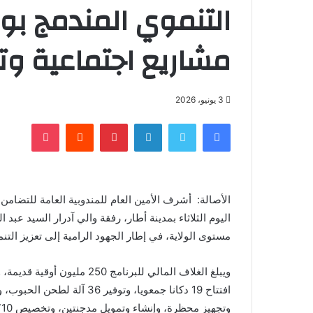
التنموي المندمج بول
مشاريع اجتماعية وت
3 يونيو، 2026
فيسبوك
تويتر
لينكدإن
بينتيريست
‏Reddit
بوكيت
الأصالة: أشرف الأمين العام للمندوبية العامة للتضامن 
اليوم الثلاثاء بمدينة أطار، رفقة والي آدرار السيد عب
مستوى الولاية، في إطار الجهود الرامية إلى تعزيز ال
ويبلغ الغلاف المالي للبرنامج
وتجهيز محظرة، وإنشاء وتمويل مدجنتين، وتخصيص 710 ساعات عمل لإنجاز وتأهيل حواجز ترابية.