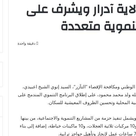
اية آدرار ويشرف على
نموية متعددة
دقيقة واحدة
الوطني ومكافحة الإقصاء “التآزر”، السيد إنوي الشيخ اعبيدي،
د الله ولد محمد محمود، على إطلاق البرنامج التنموي المندمج على
تنمية المحلية وتحسين الظروف المعيشية للسكان.
 250 مليون أوقية قديمة، ويشمل تنفيذ حزمة من المشاريع التنموية والاجتماعية، من بينها
افتتاح 19 دكانا جمعويا، وتوفير 36 آلة لطحن الحبوب، و10 مركبات ثلاثية العجلات، و10 ماكينات خياطة، إضافة إلى بناء