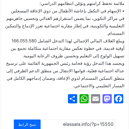
ملائمة تحفظ كرامتهم وتؤمّن انتظامهم الدراسي؛
• الإسهام في التكفل بإعاشة الأطفال من ذوي الإعاقة المسجلين
في مراكز التكوين، بما يضمن استقرارهم الغذائي وتحسين جاهزيتهم
التعليمية والتكوينية، في إطار مقاربة اجتماعية تعزز الإدماج والتمكين
المستدام.
ويبلغ الغلاف المالي الإجمالي لهذا التدخل الشامل 166.055.580
أوقية قديمة، في خطوة تعكس مقاربة اجتماعية متكاملة تجمع بين
تسهيل الولوج إلى التعليم وتحسين ظروف الرعاية اليومية.
ويجسد هذا التدخل رؤية فخامة رئيس الجمهورية القائمة على ترسيخ
عدالة اجتماعية فعلية، قوامها الانتقال من منطق الدعم الظرفي إلى
منطق التمكين المستدام لذوي الإعاقة، وضمان إدماجهم الكامل في
المسار التعليمي والاجتماعي.
S
W
E
M
F
h
h
m
a
a
ar
at
ai
st
c
e
s
l
o
e
نسخ الرابط