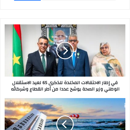
A
d
b
p
o
o
p
n
o
k
في إطار الاحتفالات المخلدة للذكرى 65 لعيد الاستقلال
الوطني وزير الصحة يوشح عددا من أطر القطاع وشركائه