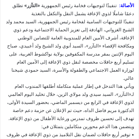
الأصالة:
تنفيذًا لتوجيهات فخامة رئيس الجمهورية
«التآزر»
تطلق
دعمًا شاملًا لذوي الإعاقة يشمل النقل والتكفل بالتغذية
تنفيذًا للتوجيهات السامية لفخامة رئيس الجمهورية، السيد محمد ولد
الشيخ الغزواني، الهادفة إلى تعزيز الحماية الاجتماعية ودعم ذوي
الإعاقة، أشرف الأمين العام للمندوبية العامة للتضامن الوطني
ومكافحة الإقصاء «التآزر»، السيد أنوي ولد الشيخ ولد أعبيدي، صباح
اليوم الإثنين بمقر مدرسة المكفوفين بولاية نواكشوط الغربية، على
تسليم أربع حافلات مخصصة لنقل ذوي الإعاقة إلى الأمين العام
لوزارة العمل الاجتماعي والطفولة والأسرة، السيد حمودي شيخنا
عالي.
ويأتي هذا التدخل في إطار عملية متكاملة أطلقها المندوب العام
لـ«التآزر»، السيد سيدي ولد مولاي الزين، خلال تخليد اليوم العالمي
لذوي الإعاقة في الرابع من ديسمبر الماضي، بحضور السيدة الأولى،
الدكتورة مريم فاضل الداه، حيث تم الإعلان عن حزمة دعم خاصة
تهدف إلى تحسين ظروف تمدرس ورعاية الأطفال من ذوي الإعاقة.
ويتضمن هذا الدعم محورين متكاملين يتمثلان في:
• توفير أربع حافلات لضمان نقل التلاميذ من ذوي الإعاقة في ظروف