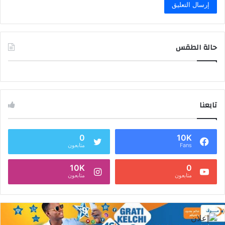
حالة الطقس
تابعنا
0
10K
Fans
متابعون
10K
0
متابعون
متابعون