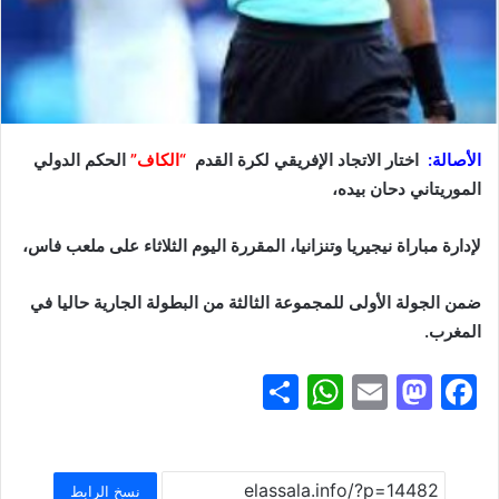
الأصالة:
اختار الاتجاد الإفريقي لكرة القدم
“الكاف”
الحكم الدولي
الموريتاني دحان بيده،
لإدارة مباراة نيجيريا وتنزانيا، المقررة اليوم الثلاثاء على ملعب فاس،
ضمن الجولة الأولى للمجموعة الثالثة من البطولة الجارية حاليا في
المغرب.
S
W
E
M
F
h
h
m
a
a
ar
at
ai
st
c
e
s
l
o
e
نسخ الرابط