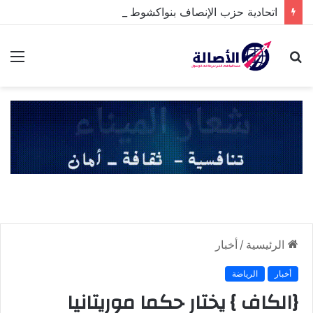
اتحادية حزب الإنصاف بنواكشوط الشمالية تخلد ذكرى تنصيب رئيس الجمهورية
بحث
الق
عن
الرئيسية
/
أخبار
أخبار
الرياضة
{الكاف } يختار حكما موريتانيا