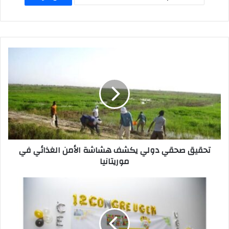
A
d
b
p
o
o
p
n
o
k
تحقيق صحقي دولي يكشف هشاشة الأمن الغذائي في
موريتانيا