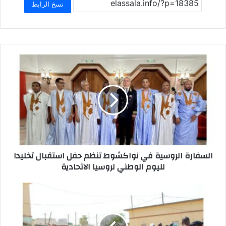
e
s
l
o
e
نسخ الرابط
A
d
b
p
o
o
p
n
o
k
السفارة الروسية في نواكشوط تنظم حفل استقبال تخليدا
لليوم الوطني لروسيا الاتحادية