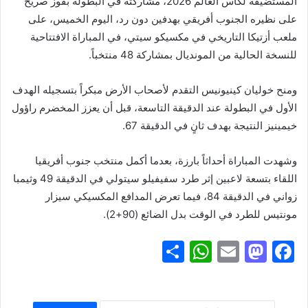
المستضيفة لكأس العالم 2026، مشاركته في البطولة بفوز صريح
على نظيره الجنوب أفريقي بهدفين دون رد، اليوم الخميس، على
ملعب أزتيكا التاريخي في مكسيكو سيتي، في المباراة الافتتاحية
للنسخة الحالية من المونديال بمشاركة 48 منتخباً.
ومنح خوليان كينيونيس التقدم لأصحاب الأرض مبكراً بتسجيله الهدف
الأول في البطولة عند الدقيقة التاسعة، قبل أن يعزز المخضرم راؤول
خيمينيز النتيجة بهدف ثانٍ في الدقيقة 67.
وشهدت المباراة أحداثاً بارزة، بعدما أكمل منتخب جنوب أفريقيا
اللقاء بتسعة لاعبين إثر طرد سفيفيلو سيتولي في الدقيقة 49 وثيمبا
زواني في الدقيقة 84، فيما تعرض المدافع المكسيكي سيزار
مونتيس للطرد في الوقت بدل الضائع (90+2).
S
W
E
M
F
h
h
m
a
a
ar
at
ai
st
c