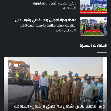
ذكرى تنصيب رئيس الجمهورية
منذ 5 أيام
عمدة بلدية توجنين ولد الفلالي يشرف على
انطلاقة حملة نظافة واسعة لمدة3ايام
منذ أسبوع واحد
المقالات المميزة
وزير
تقر
التجهيز
دو
يعاين
يؤك
اشغال
ضع
بناء
الر
طريق
عن
باركيول-
موا
الصواطه
مور
ت
وي
20 يونيو، 2026
وزير التجهيز يعاين اشغال بناء طريق باركيول- الصواطه
ت
تو