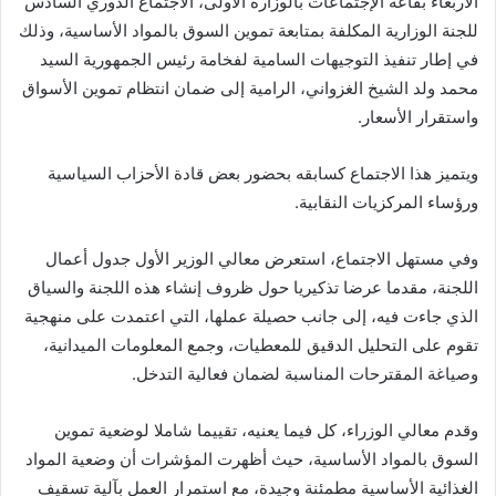
الأربعاء بقاعة الإجتماعات بالوزارة الاولى، الاجتماع الدوري السادس
للجنة الوزارية المكلفة بمتابعة تموين السوق بالمواد الأساسية، وذلك
في إطار تنفيذ التوجيهات السامية لفخامة رئيس الجمهورية السيد
محمد ولد الشيخ الغزواني، الرامية إلى ضمان انتظام تموين الأسواق
واستقرار الأسعار.
ويتميز هذا الاجتماع كسابقه بحضور بعض قادة الأحزاب السياسية
ورؤساء المركزيات النقابية.
وفي مستهل الاجتماع، استعرض معالي الوزير الأول جدول أعمال
اللجنة، مقدما عرضا تذكيريا حول ظروف إنشاء هذه اللجنة والسياق
الذي جاءت فيه، إلى جانب حصيلة عملها، التي اعتمدت على منهجية
تقوم على التحليل الدقيق للمعطيات، وجمع المعلومات الميدانية،
وصياغة المقترحات المناسبة لضمان فعالية التدخل.
وقدم معالي الوزراء، كل فيما يعنيه، تقييما شاملا لوضعية تموين
السوق بالمواد الأساسية، حيث أظهرت المؤشرات أن وضعية المواد
الغذائية الأساسية مطمئنة وجيدة، مع استمرار العمل بآلية تسقيف