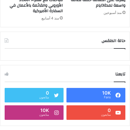
يشرف على انطلاقة حملة نظافة
مباحثات مع سفراء الاتحاد
واسعة لمدة3ايام
الأوروبي والقائمة بالأعمال في
السفارة الأميركية
منذ أسبوعين
منذ 4 أسابيع
حالة الطقس
تابعنا
0
10K
Fans
متابعون
10K
0
متابعون
متابعون