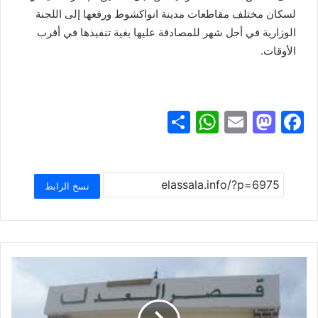
لسكان مختلف مقاطعات مدينة انواكشوط ورفعها إلى اللجنة
الوزارية في أجل شهر للمصادقة عليها بغية تنفيذها في أقرب
الأوقات.
S
W
E
M
F
h
h
m
a
a
ar
at
ai
st
c
e
s
l
o
e
نسخ الرابط
A
d
b
p
o
o
p
n
o
k