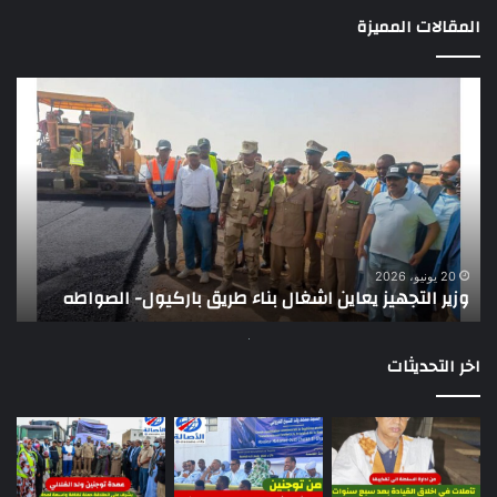
المقالات المميزة
وزير
تقر
التجهيز
دو
يعاين
يؤك
اشغال
ضع
بناء
الر
طريق
عن
باركيول-
موا
الصواطه
مور
ت
وي
20 يونيو، 2026
وزير التجهيز يعاين اشغال بناء طريق باركيول- الصواطه
ت
تو
اخر التحديثات