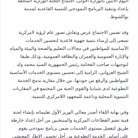
اليوم الاثنين بالوزارة الأولى، اجتماع اللجنة الوزارية المكلفة
بإعداد وتنفيذ البرنامج النموذجي للتنمية القاعدية لمدينة
نواكشوط.
وقد تضمن الاجتماع عرض ونقاش تصور عام لرؤية لامركزية
تسعى إلى إرساء تنمية جهوية قاعدية لتحسين الخدمات
الأساسية للمواطنين في مجالات التعليم والصحة والبيئة والمياه
والإنارة العمومية والعمران والنظافة العمومية، وذلك طبقا
لتوجيهات صاحب الفخامة رئيس الجمهورية السيد محمد ولد
الشيخ الغزواني، الرامية إلى تحسين مستوى الخدمات الأساسية
للمواطنين والرفع من جودتها، من خلال مقاربة تدمج الخدمة
التطوعية لدى شبابنا والقوى الحية من المجتمع في المقاربات
التنموية المحلية وداعمة للمجهود اللامركزي للتنمية.
وفي نهاية اللقاء أصدر معالي الوزير الأول تعليماته بإنشاء لجنة
فنية تضم القطاعات المركزية والمنتخبين من أجل إعداد خارطة
طريق لتفعيل مستوى الخدمات ضمن برنامج نموذجي يقوم
على أساس الخدمة التطوعية من أجل تحسين الإطار المعيشي