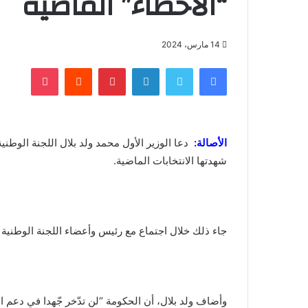
“الأخطاء” الماضية
14 مارس، 2024
فيسبوك
تويتر
لينكدإن
بينتيريست
‏Reddit
بوكيت
الأصالة:
دعا الوزير الأول محمد ولد بلال اللجنة الوطنية
شهدتها الانتخابات الماضية.
جاء ذلك خلال اجتماع مع رئيس وأعضاء اللجنة الوطنية ا
وأضاف ولد بلال، أن الحكومة “لن تدّخر جّهدا في دعم ال