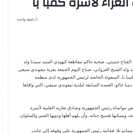
عزاء لأسرة كمبا با
دقيقة واحدة
الفتاح حميتي، صحبة حاكم مقاطعة كيهيدي السيد سيدنا ولد
 ولد الشيخ الغزواني، صباح اليوم الجمعة بقرية تيفوندي سيفى
كمبا با، المبعوثة الخاصة لرئيس الجمهورية لدى منظمة
مبا جالو، العمدة السابقة لبلدية تيفوندي سيفي، التي وافاها
لص مواساة رئيس الجمهورية وصادق تعازيه القلبية لأسرة
ته، ويسكنها فسيح جناته، وأن يلهم أهلها وذويها الصبر والسلوان.
مادو نلا، فخامة رئيس الجمهورية على وقوفه إلى جانب