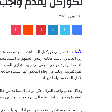
لكوركل يقدم واجب ال
13 فبراير، 2026
فيسبوك
تويتر
لينكدإن
بينتيريست
‏Reddit
بوكيت
الأصالة:
قدم والي كوركول المساعد، السيد محمد عبد 
زين العابدين، باسم فخامة رئيس الجمهورية السيد محمد
التابعة لمركز تيفوندي سيفي الإداري، التعازي للسيدة 
الفرنكفونية، وذلك في وفاة المغفور لها السيدة خديجة د
الأجل المحتوم ليلة الاربعاء.
وخلال تقديم واجب العزاء، عبّر الوالي المساعد عن خا
الفقيدة وذويها، سائلا الله تعالى أن يتغمدها بواسع رحم
وباسم الأسرة، شكر المتحدث باسمها، السيد با حمدي م