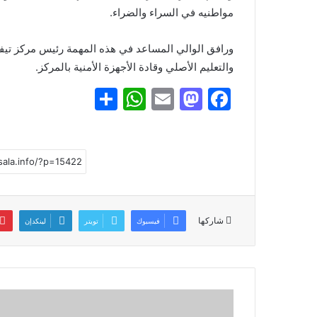
مواطنيه في السراء والضراء.
ورافق الوالي المساعد في هذه المهمة رئيس مركز تيفو
والتعليم الأصلي وقادة الأجهزة الأمنية بالمركز.
S
W
E
M
F
h
h
m
a
a
ar
at
ai
st
c
e
s
l
o
e
A
d
b
p
o
o
شاركها
فيسبوك
تويتر
لينكدإن
p
n
o
k