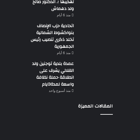
تهذيبها ؛. الدكتور صالح
ولد دهماش
منذ 6 أيام
اتحادية حزب الإنصاف
بنواكشوط الشمالية
تخلد ذكرى تنصيب رئيس
الجمهورية
منذ 6 أيام
عمدة بلدية توجنين ولد
الفلالي يشرف على
انطلاقة حملة نظافة
واسعة لمدة3ايام
منذ أسبوع واحد
المقالات المميزة
وزير
الطاقة
ولد