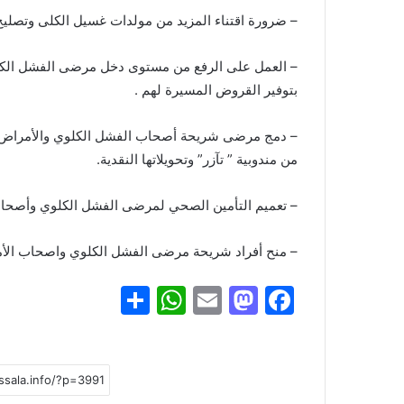
– ضرورة اقتناء المزيد من مولدات غسيل الكلى وتصليح
– العمل على الرفع من مستوى دخل مرضى الفشل الكل
بتوفير القروض المسيرة لهم .
– دمج مرضى شريحة أصحاب الفشل الكلوي والأمراض ا
من مندوبية ” تآزر” وتحويلاتها النقدية.
– تعميم التأمين الصحي لمرضى الفشل الكلوي وأصحاب 
– منح أفراد شريحة مرضى الفشل الكلوي واصحاب الأ
S
W
E
M
F
h
h
m
a
a
ar
at
ai
st
c
e
s
l
o
e