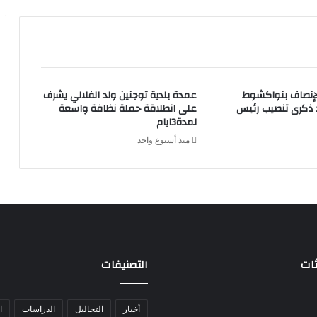
لإنصاف بنواكشوط
عمدة بلدية توجنين ولد الفلالي يشرف
د ذكرى تنصيب رئيس
على انطلاقة حملة نظافة واسعة
لمدة3ايام
منذ أسبوع واحد
ثات
التصنيفات
أخبار
التحاليل
الدراسات
ا