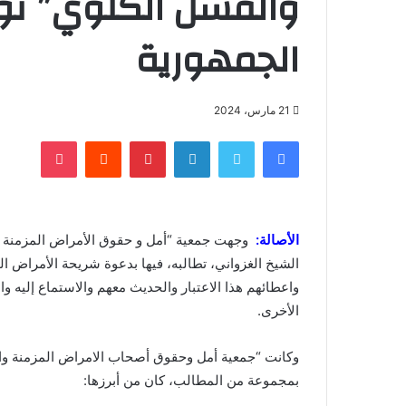
والفشل الكلوي” تو
الجمهورية
21 مارس، 2024
فيسبوك
تويتر
لينكدإن
بينتيريست
‏Reddit
بوكيت
الأصالة:
وجهت جمعية “أمل و حقوق الأمراض المزمنة و
الشيخ الغزواني، تطالبه، فيها بدعوة شريحة الأمراض ا
واعطائهم هذا الاعتبار والحديث معهم والاستماع إليه 
الأخرى.
وكانت “جمعية أمل وحقوق أصحاب الامراض المزمنة وال
بمجموعة من المطالب، كان من أبرزها: