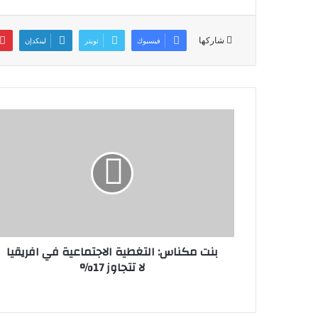
A
d
b
p
o
o
شاركها
فيسبوك
تويتر
لينكدإن
p
n
o
k
بنت مكناس: التغطية الاجتماعية في افريقيا
لا تتجاوز 17%