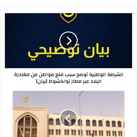
p
o
o
p
n
o
k
الشرطة الوطنية توضح سبب منع مواطن من مغادرة
البلاد عبر مطار نواكشوط {بيان}