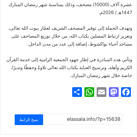
عشرة آلاف (10000) مصحف، وذلك بمناسبة شهر رمضان المبارك
1447هـ / 2026م.
وتهدف الحملة إلى توفير المصحف الشريف لعمّار بيوت الله تعالى،
وتعزيز ارتباط المصلين بكتاب الله، من خلال توزيع المصاحف على
مساجد أحياء نواكشوط، إضافة إلى عدد من مدن الداخل.
وتأتي هذه المبادرة في إطار جهود الجمعية الرامية إلى خدمة القرآن
الكريم وأهله، وترسيخ العناية بكتاب الله تعالى تلاوةً وحفظًا وتدبرًا،
خاصة خلال شهر رمضان المبارك.
S
W
E
M
F
h
h
m
a
a
ar
at
ai
st
c
e
s
l
o
e
نسخ الرابط
A
d
b