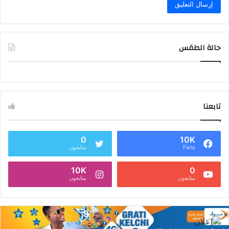
حالة الطقس
تابعنا
0
10K
Fans
متابعون
10K
0
متابعون
متابعون