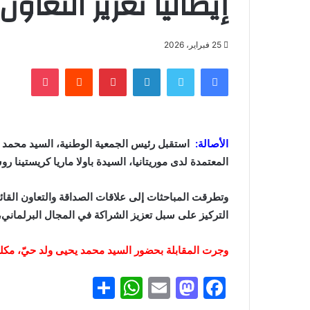
إيطاليا تعزيز التعاون
25 فبراير، 2026
فيسبوك
تويتر
لينكدإن
بينتيريست
‏Reddit
بوكيت
الأصالة:
استقبل رئيس الجمعية الوطنية، السيد محمد بم
المعتمدة لدى موريتانيا، السيدة باولا ماريا كريستينا
وتطرقت المباحثات إلى علاقات الصداقة والتعاون القائمة
التركيز على سبل تعزيز الشراكة في المجال البرلماني،
وجرت المقابلة بحضور السيد محمد يحيى ولد حيّ، مكل
S
W
E
M
F
h
h
m
a
a