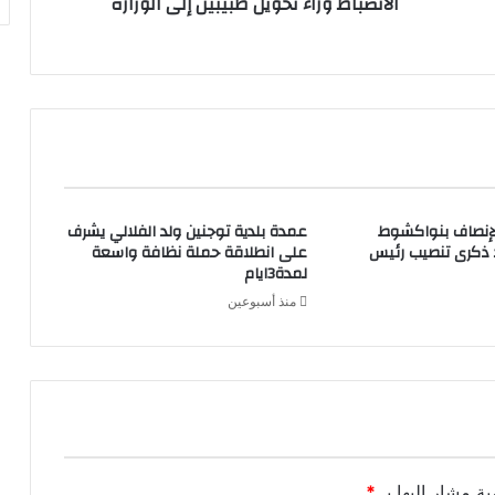
الانضباط وراء تحويل طبيبين إلى الوزارة
لإنصاف بنواكشوط
عمدة بلدية توجنين ولد الفلالي يشرف
د ذكرى تنصيب رئيس
على انطلاقة حملة نظافة واسعة
لمدة3ايام
منذ أسبوعين
ية مشار إليها بـ
*