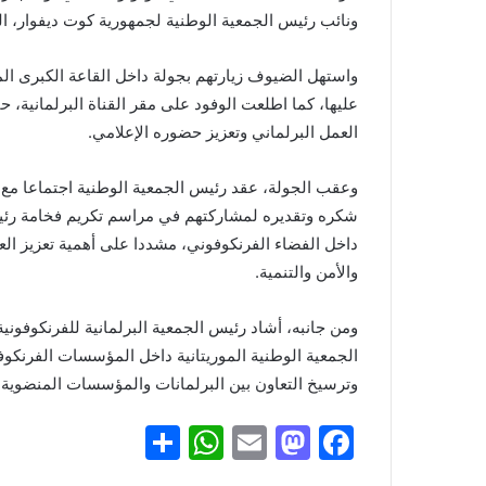
ونائب رئيس الجمعية الوطنية لجمهورية كوت ديفوار، الس
واستهل الضيوف زيارتهم بجولة داخل القاعة الكبرى ا
عليها، كما اطلعت الوفود على مقر القناة البرلمانية،
العمل البرلماني وتعزيز حضوره الإعلامي.
وعقب الجولة، عقد رئيس الجمعية الوطنية اجتماعا مع 
شكره وتقديره لمشاركتهم في مراسم تكريم فخامة رئيس 
داخل الفضاء الفرنكوفوني، مشددا على أهمية تعزيز الع
والأمن والتنمية.
ومن جانبه، أشاد رئيس الجمعية البرلمانية للفرنكوفونية
الجمعية الوطنية الموريتانية داخل المؤسسات الفرنكوفو
وترسيخ التعاون بين البرلمانات والمؤسسات المنضوية
S
W
E
M
F
h
h
m
a
a