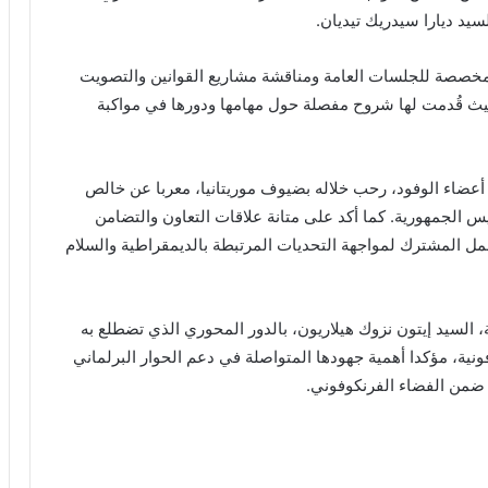
يد ديارا سيدريك تيديان.
لمخصصة للجلسات العامة ومناقشة مشاريع القوانين والتصويت
 حيث قُدمت لها شروح مفصلة حول مهامها ودورها في مواكبة
أعضاء الوفود، رحب خلاله بضيوف موريتانيا، معربا عن خالص
الجمهورية. كما أكد على متانة علاقات التعاون والتضامن
مل المشترك لمواجهة التحديات المرتبطة بالديمقراطية والسلام
، السيد إيتون نزوك هيلاريون، بالدور المحوري الذي تضطلع به
نية، مؤكدا أهمية جهودها المتواصلة في دعم الحوار البرلماني
 ضمن الفضاء الفرنكوفوني.