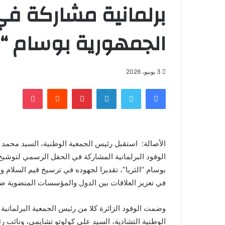
برلمانية مشاركة ف
الجمهورية بوسام “ال
3 يونيو، 2026
فيسبوك
تويتر
لينكدإن
بينتيريست
‏Reddit
بوكيت
الأصالة: استقبل رئيس الجمعية الوطنية، السيد محمد ب
الوفود البرلمانية المشاركة في الحفل الرسمي لتوشيح
بوسام “الثريا”، تقديرا لجهوده في ترسيخ قيم السلام وال
في تعزيز العلاقات بين الدول والمؤسسات المنضوية ض
وضمت الوفود الزائرة كلا من رئيس الجمعية البرلمانية 
الوطنية التشادية، السيد علي كولوتو تشايمي، ونائب 