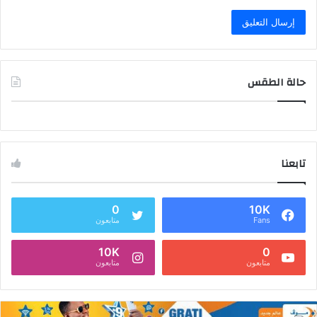
حالة الطقس
تابعنا
0
10K
Fans
متابعون
10K
0
متابعون
متابعون