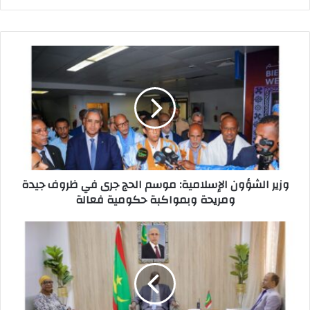
A
d
b
p
o
o
p
n
o
k
وزير الشؤون الإسلامية: موسم الحج جرى في ظروف جيدة
ومريحة وبمواكبة حكومية فعالة