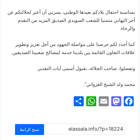
بمناسبة احتفال بلادكم بعيدها الوطني، يسرني أن أعبر لجلالتكم عن
أحر التهاني متمنيا للشعب السويدي الصديق المزيد من التقدم
والرخاء.
كما أجدد لكم حرصنا على مواصلة الجهود من أجل تعزيز وتطوير
علاقات التعاون القائمة بين بلدينا خدمة لمصالح شعبينا الصديقين.
وتفضلوا، صاحب الجلالة، بقبول أسمى آيات التقدير.
محمد ولد الشيخ الغزواني”.
S
W
E
M
F
h
h
m
a
a
ar
at
ai
st
c
e
s
l
o
e
نسخ الرابط