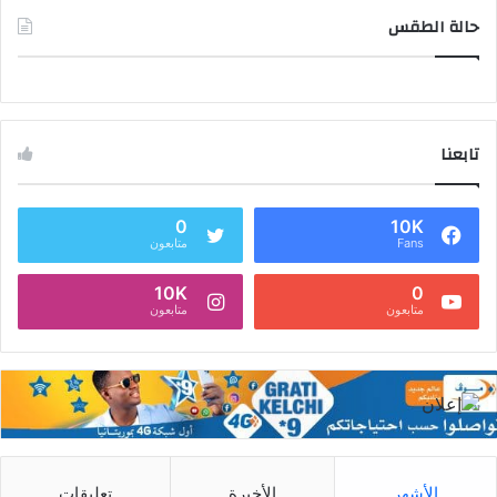
حالة الطقس
تابعنا
0
10K
Fans
متابعون
10K
0
متابعون
متابعون
الأشهر
الأخيرة
تعليقات