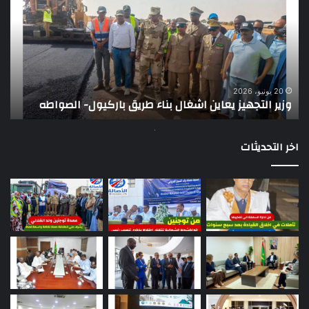
يعاين
يؤك
اشغال
ضع
بناء
الر
طريق
عن
باركيول-
موا
الصواطه
مور
ت
وي
20 يونيو، 2026
وزير التجهيز يعاين اشغال بناء طريق باركيول- الصواطه
ت
تو
اخر التحديثات