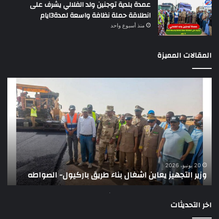
عمدة بلدية توجنين ولد الفلالي يشرف على
انطلاقة حملة نظافة واسعة لمدة3ايام
منذ أسبوع واحد
المقالات المميزة
وزير
تقر
التجهيز
دو
يعاين
يؤك
اشغال
ضع
بناء
الر
طريق
عن
باركيول-
موا
الصواطه
مور
ت
وي
20 يونيو، 2026
وزير التجهيز يعاين اشغال بناء طريق باركيول- الصواطه
ت
تو
اخر التحديثات