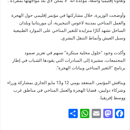
وتعاونًا إقليميًا واسعًا، مؤكدة أنه “لا يمكن لأي بلد مواجهتها بمفرده”.
وأوضحت الوزيرة، خلال مشاركتها في مؤتمر إقليمي حول الهجرة
والعمل المناخي بمدينة لاغوس النيجيرية، أن موريتانيا وبلدان
الساحل تشهد آثارًا متزايدة للتغير المناخي على الموارد الطبيعية
وسبل العيش وأنماط التنقل البشري.
وأكدت وجود “حلول محلية مبتكرة” تسهم في تعزيز صمود
المجتمعات، مشيرة إلى المبادرات التي يقودها الشباب في إطار
برنامج “التغير المناخي وبيانات الهجرة”.
ويناقش المؤتمر، المنعقد يومي 12 و13 مايو الجاري بمشاركة وزراء
وشركاء دوليين، قضايا الهجرة والعمل المناخي في مناطق غرب
ووسط إفريقيا.
S
W
E
M
F
h
h
m
a
a