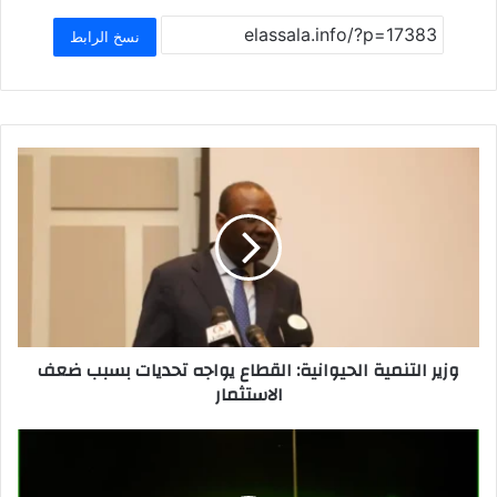
ar
at
ai
st
c
e
s
l
o
e
نسخ الرابط
A
d
b
p
o
o
p
n
o
k
وزير التنمية الحيوانية: القطاع يواجه تحديات بسبب ضعف
الاستثمار