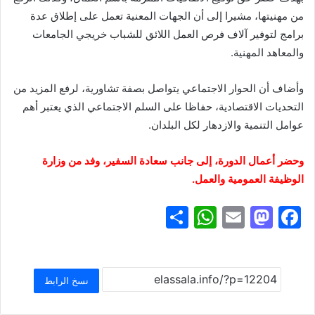
من مهنيتها، مشيرا إلى أن الجهات المعنية تعمل على إطلاق عدة
برامج لتوفير آلاف فرص العمل اللائق للشباب خريجي الجامعات
والمعاهد المهنية.
وأضاف أن الحوار الاجتماعي يتواصل بصفة تشاورية، لرفع المزيد من
التحديات الاقتصادية، حفاظا على السلم الاجتماعي الذي يعتبر أهم
عوامل التنمية والازدهار لكل البلدان.
وحضر أعمال الدورة، إلى جانب سعادة السفير، وفد من وزارة
الوظيفة العمومية والعمل.
S
W
E
M
F
h
h
m
a
a
ar
at
ai
st
c
e
s
l
o
e
نسخ الرابط
A
d
b