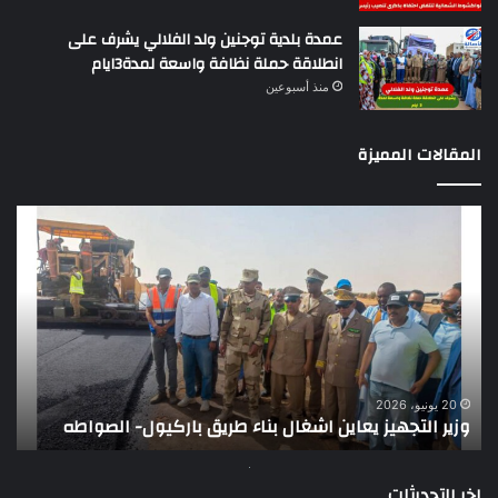
عمدة بلدية توجنين ولد الفلالي يشرف على
انطلاقة حملة نظافة واسعة لمدة3ايام
منذ أسبوعين
المقالات المميزة
وزير
تقر
التجهيز
دو
يعاين
يؤك
اشغال
ضع
بناء
الر
طريق
عن
باركيول-
موا
الصواطه
مور
ت
وي
20 يونيو، 2026
وزير التجهيز يعاين اشغال بناء طريق باركيول- الصواطه
ت
تو
اخر التحديثات