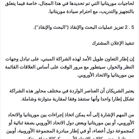
لحاجيات موريتانيا التي تم تحديدها في هذا المجال، خاصة فيما يتعلق
بالتجهيز والتدريب، مع احترام سيادة موريتانيا.
5 . 2 تعزيز عمليات البحث والإنقاذ (“البحث والإنقاذ”).
تنفيذ الإعلان المشترك
إن إطار التعاون طويل الأمد لهذه الشراكة المبني، على تبادل وجهات
النظر والحوار، سيتطور مع مرور الوقت على أساس العلاقات القائمة
بين موريتانيا والاتحاد الأوروبي.
يعتبر الشريكان أن العناصر الواردة في مختلف محاور هذه الشراكة
تشكل إطارا واحدا وأنها ستنفذ وفقا لمقاربة متوازنة وشاملة.
من المهم الإشارة إلى أنه يمكن اتخاذ إجراءات بين موريتانيا والاتحاد
الأوروبي، أو بين موريتانيا وبعض دول الاتحاد الأوروبي بصفة ثنائية أو
كمجموعة دول أعضاء، أو في إطار مبادرة المجموعة الأوروبية، أوبين
موريتانيا وبعض وكالات الاتحاد الأوروبي كوكالات: افرونتكس،