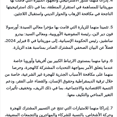
4. إدراكا منهما للدور الاستراتيجي والجهود الكبيرة التي قامت بها
موريتانيا للمساهمة في استقرار المنطقة، بما في ذلك استراتيجيتها
الناجحة في مكافحة الإرهاب والحوار الديني واستقبال اللاجئين.
5. تثمينا منهما للزيارة التي قامت بها مؤخرا معالي السيدة: أورسولا
فون دير لاين، رئيسة المفوضية الأوروبية، ومعالي السيد: بيدرو
سانشيز، رئيس الحكومة الإسبانية، إلى موريتانيا في 8 فبراير 2024،
فضلاً عن البيان الصحفي المشترك الصادر بمناسبة هذه الزيارة.
6. وعيا منهما بمستوى الارتباط الكبير بين أفريقيا وأوروبا خاصة
عندما يتعلق الأمر بمواجهة التحديات المشتركة كالهجرة، وحرصا
منهما على مكافحة الأسباب الجذرية للهجرة غير الشرعية، خاصة من
خلال ترقية الديمقراطية وحقوق الإنسان، والقضاء على الفقر، ودعم
التنمية الاقتصادية والاجتماعية، بما في ذلك الريف، وتخفيف تأثيرات
التغير المناخي والتكيف معها.
7. إدراكا منهما للامتيازات التي تنتج عن التسيير المشترك للهجرة
وحركة الأشخاص، بالنسبة للشركاء والمهاجرين والتجمعات المضيفة،