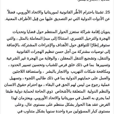
25. تشبثا باحترام الأطُر القانونية لموريتانيا والاتحاد الأوروبي، فضلاً
عن الأدوات الدولية التي تم التصديق عليها من قِبل الأطراف المعنية.
ينويان إقامة شراكة ستعزز الحوار المنتظم حول قضايا وتحديات
الهجرة والترحيل القسري، استنادًا إلى مبدإ المعاملة بالمثل ، والتي
ستوفر إطارًا للتوافق حول الأهداف والإجراءات المشتركة، بالإضافة
إلى توصيات مشتركة من أجل حسن تنظيم الهجرات القانونية
والتنقل، وتشجيع التنقل المعقلن ، والوقاية من الهجرة غير الشرعية
وتسييرها بما في ذلك خلق فرص للشباب وتحسين تسيير الحدود ،
ومكافحة شبكات التهريب والاتجار بالبشر ، واستضافة اللاجئين
والعمل على حمايتهم الدولية بما في ذلك طالبي اللجوء ، وتسهيل
عملية رجوع من ليس لهم الحق في البقاء ، مع احترام حقوق الانسان
والنظم الدولية المتعلقة بالأشخاص ذوي الحاجة لحماية دولية طبقا
لما يجري به العمل في موريتانيا والاتحاد الأوروبي. ويعتزمان لهذا
الغرض عقد هذا الحوار بشكل منتظم على مستوى عال، وعلى
مستوى كبار المسؤولين مرة واحدة سنويا بشكل متناوب في