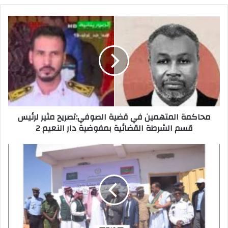
p
n
o
k
محاكمة المتهمين في قضية الصوفي:تصريح مثير لرئيس
قسم الشرطة القضائية بمفوضية دار النعيم 2