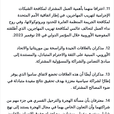
11. اعترافا منهما بأهمية العمل المشترك لمكافحة الشبكات
الإجرامية لتهريب المهاجرين، في إطار اتفاقية الأمم المتحدة
لمكافحة الجريمة المنظمة العابرة للحدود وبروتوكولاتها، وفي روح
نداء العمل لتحالف عالمي لمكافحة تهريب المهاجرين، الذي أطلقته
المفوضية الأوروبية خلال المؤتمر الدولي في 28 نوفمبر 2023.
12. مذكران بالعلاقات الجيدة والراسخة بين موريتانيا والاتحاد
الأوروبي، المبنية على الثقة والاحترام المتبادل، والمستندة إلى
مبادئ التضامن والشراكة والمسؤولية المشتركة.
13. مذكران أيضًا أن هذه العلاقات تخضع لاتفاق ساموا الذي يوفر
إطارًا لشراكة سياسية معززة بهدف تحقيق نتائج مفيدة متبادلة في
ضوء المصالح المشتركة .
14. معترفان بأن مسألة الهجرة والترحيل القسري هي جزء مهم من
شراكتهما وأن التعاون الخاص بهما في مجال الهجرة يستند إلى نهج
شامل ومتسق وعملي ومتوازن، مع احترام حقوق الإنسان والقانون