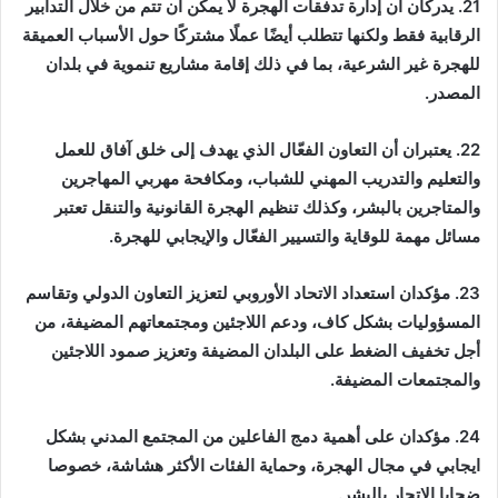
21. يدركان أن إدارة تدفقات الهجرة لا يمكن أن تتم من خلال التدابير
الرقابية فقط ولكنها تتطلب أيضًا عملًا مشتركًا حول الأسباب العميقة
للهجرة غير الشرعية، بما في ذلك إقامة مشاريع تنموية في بلدان
المصدر.
22. يعتبران أن التعاون الفعّال الذي يهدف إلى خلق آفاق للعمل
والتعليم والتدريب المهني للشباب، ومكافحة مهربي المهاجرين
والمتاجرين بالبشر، وكذلك تنظيم الهجرة القانونية والتنقل تعتبر
مسائل مهمة للوقاية والتسيير الفعّال والإيجابي للهجرة.
23. مؤكدان استعداد الاتحاد الأوروبي لتعزيز التعاون الدولي وتقاسم
المسؤوليات بشكل كاف، ودعم اللاجئين ومجتمعاتهم المضيفة، من
أجل تخفيف الضغط على البلدان المضيفة وتعزيز صمود اللاجئين
والمجتمعات المضيفة.
24. مؤكدان على أهمية دمج الفاعلين من المجتمع المدني بشكل
ايجابي في مجال الهجرة، وحماية الفئات الأكثر هشاشة، خصوصا
ضحايا الاتجار بالبشر.